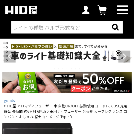
goods
HID屋 アロマディフューザー 車 自動ON/OFF 振動感知 コードレス USB充電
静音 長時間 約6ヶ月 6色LED 車用ディフューザー 芳香剤 カーフレグランス コ
ンパクト おしゃれ 富士山イメージ Type-D