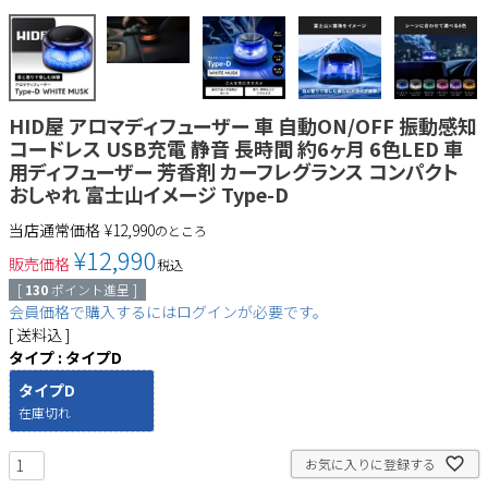
HID屋 アロマディフューザー 車 自動ON/OFF 振動感知
コードレス USB充電 静音 長時間 約6ヶ月 6色LED 車
用ディフューザー 芳香剤 カーフレグランス コンパクト
おしゃれ 富士山イメージ Type-D
当店通常価格
¥
12,990
のところ
¥
12,990
販売価格
税込
[
130
ポイント進呈 ]
会員価格で購入するにはログインが必要です。
送料込
タイプ
タイプD
タイプD
在庫切れ
お気に入りに登録する