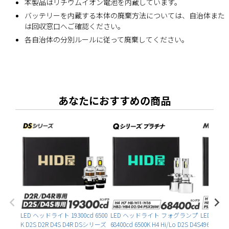
本製品はリチウムイオン電池を内蔵しています。
バッテリーを内蔵する本体の廃棄方法については、自治体また
は回収窓口へご確認ください。
各自治体の分別ルールに従って廃棄してください。
あなたにおすすめの商品
LED ヘッドライト 19300cd 6500
LED ヘッドライト フォグランプ
LED ヘ
K D2S D2R D4S D4R DSシリーズ
68400cd 6500K H4 Hi/Lo D2S D4S
49600cd 6