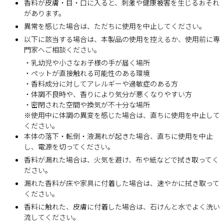
香料が皮膚・目・口に入ると、刺激や健康被害を生じるおそれ
があります。
異常を感じた場合は、ただちに使用を中止してください。
以下に該当する場合は、本製品の使用を控えるか、使用前に専
門家へご相談ください。
・乳幼児や小さなお子様の手が届く場所
・ペットが直接触れる可能性のある環境
・香料成分に対してアレルギーや過敏症のある方
・体調不良時や、香りにより気分が悪くなりやすい方
・密閉された空間や換気が不十分な場所
※使用中に体調の異変を感じた場合は、直ちに使用を中止して
ください。
本体の落下・転倒・液漏れが起きた場合、直ちに使用を中止
し、電源を切ってください。
香料が漏れた場合は、火気を避け、布や紙などで拭き取ってく
ださい。
漏れた香料が床や家具に付着した場合は、速やかに拭き取って
ください。
香料に触れた、皮膚に付着した場合は、石けんと水でよく洗い
流してください。