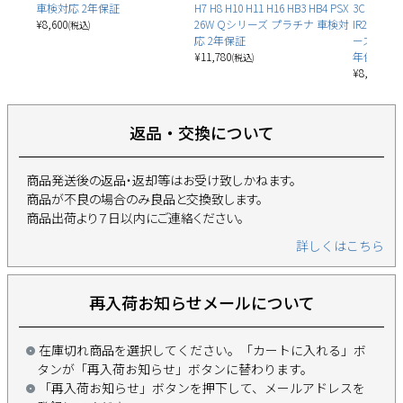
車検対応 2年保証
H7 H8 H10 H11 H16 HB3 HB4 PSX
3C H7 H8 
¥
8,600
26W Qシリーズ プラチナ 車検対
IR2 H19 
(税込)
応 2年保証
ーズ プレ
¥
11,780
年保証
(税込)
¥
8,980
(税込
返品・交換について
商品発送後の返品・返却等はお受け致しかねます。
商品が不良の場合のみ良品と交換致します。
商品出荷より７日以内にご連絡ください。
詳しくはこちら
再入荷お知らせメールについて
在庫切れ商品を選択してください。「カートに入れる」ボ
タンが「再入荷お知らせ」ボタンに替わります。
「再入荷お知らせ」ボタンを押下して、メールアドレスを