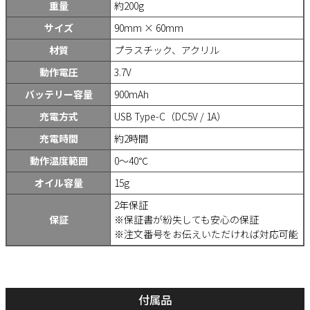
重量
約200g
サイズ
90mm × 60mm
材質
プラスチック、アクリル
動作電圧
3.7V
バッテリー容量
900mAh
充電方式
USB Type-C（DC5V / 1A）
充電時間
約2時間
動作温度範囲
0～40℃
オイル容量
15g
2年保証
保証
※保証書が紛失しても安心の保証
※注文番号をお伝えいただければ対応可能
付属品