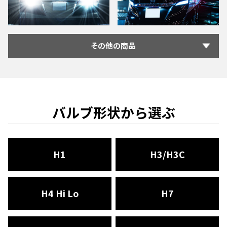
その他の商品
バルブ形状から選ぶ
H1
H3/H3C
H4 Hi Lo
H7