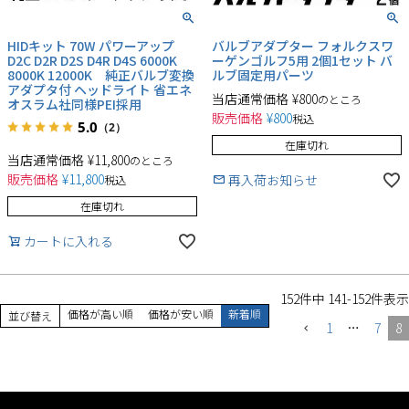
HIDキット 70W パワーアップ
バルブアダプター フォルクスワ
D2C D2R D2S D4R D4S 6000K
ーゲンゴルフ5用 2個1セット バ
8000K 12000K 純正バルブ変換
ルブ固定用パーツ
アダプタ付 ヘッドライト 省エネ
当店通常価格
¥
800
のところ
オスラム社同様PEI採用
販売価格
¥
800
税込
5.0
（2）
在庫切れ
当店通常価格
¥
11,800
のところ
販売価格
¥
11,800
再入荷お知らせ
税込
在庫切れ
カートに入れる
152
件中
141
-
152
件表示
価格が高い順
価格が安い順
新着順
並び替え
1
…
7
8