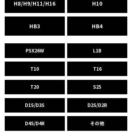
H8/H9/H11/H16
H10
HB3
HB4
検索
PSX26W
L1B
T10
T16
T20
S25
D1S/D3S
D2S/D2R
D4S/D4R
その他