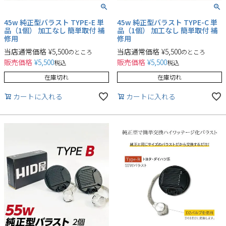
45w 純正型バラスト TYPE-E 単
45w 純正型バラスト TYPE-C 単
品（1個） 加工なし 簡単取付 補
品（1個） 加工なし 簡単取付 補
修用
修用
当店通常価格
¥
5,500
当店通常価格
¥
5,500
のところ
のところ
販売価格
¥
5,500
販売価格
¥
5,500
税込
税込
在庫切れ
在庫切れ
カートに入れる
カートに入れる