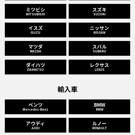
ミツビシ
スズキ
MITSUBISHI
SUZUKI
イスズ
ニッサン
ISUZU
NISSAN
マツダ
スバル
MAZDA
SUBARU
ダイハツ
レクサス
DAIHATSU
LEXUS
輸入車
ベンツ
BMW
Mercedes-Benz
BMW
アウディ
ルノー
AUDI
RENAULT