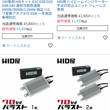
24V車用 HIDキット D2C D2R D2S
HID用 ハイビームインジケーター
D4R D4S 選択可能色温度
不点灯防止ユニット リレーレス
6000k/8000k/12000k 純正バル
専用
ブ変換アダプタ付 55W 一年保証
当店通常価格
¥
1,400
のところ
車検対応
販売価格
¥
1,400
税込
当店通常価格
¥
9,800
のところ
在庫切れ
販売価格
¥
9,800
税込
在庫切れ
カートに入れる
カートに入れる