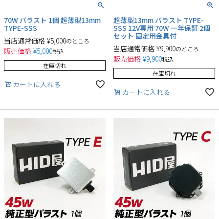
70W バラスト 1個 超薄型13mm
超薄型13mm バラスト TYPE-
TYPE-SSS
SSS 12V専用 70W 一年保証 2個
セット 固定用金具付
当店通常価格
¥
5,000
のところ
当店通常価格
¥
9,900
のところ
販売価格
¥
5,000
税込
販売価格
¥
9,900
税込
在庫切れ
在庫切れ
カートに入れる
カートに入れる