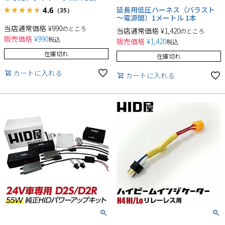
延長用低圧ハーネス（バラスト
4.6
（35）
～電源間）1メートル 1本
当店通常価格
¥
990
のところ
当店通常価格
¥
1,420
のところ
販売価格
¥
990
税込
販売価格
¥
1,420
税込
在庫切れ
在庫切れ
カートに入れる
カートに入れる