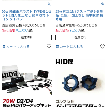
55w 純正型バラスト TYPE-B 1セ
55w 純正型バラスト TYPE-B 単
ット2個入 加工なし 簡単取付 ト
品（1個） 加工なし 簡単取付 補
ヨタ ダイハツ
修用
当店通常価格
¥
10,000
当店通常価格
¥
5,500
のところ
のところ
販売価格
¥
10,000
販売価格
¥
5,500
税込
税込
在庫切れ
在庫切れ
カートに入れる
カートに入れる