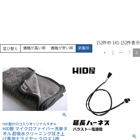
152
件中
141
-
152
件表示
価格が高い順
価格が安い順
新着順
並び替え
1
…
7
8
HID屋のロゴ入りオリジナルタオル
HID屋 マイクロファイバー洗車タ
オル 超吸水クリーニング拭き上
げ専用ドライヤー クロス 1枚