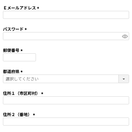
必
須
Ｅメールアドレス
)
(
必
須
パスワード
)
(
必
須
郵便番号
)
(
必
須
都道府県
)
(
必
須
住所１（市区町村）
)
(
必
須
住所２（番地）
)
(
必