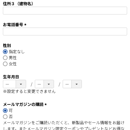
須
住所３（建物名）
)
お電話番号
(
必
須
性別
)
指定なし
男性
女性
生年月日
※設定すると変更できません
メールマガジンの購読
可
(
否
必
メールマガジンをご購読いただくと、新製品やセール情報をお届け
須
します。またメールマガジン限定クーポンやプレゼントなどお得な