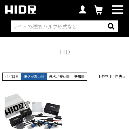
取付場所から探す
フォグランプ
HID
HID
1
件中
1
-
1
件表示
並び替え
価格が高い順
価格が安い順
新着順