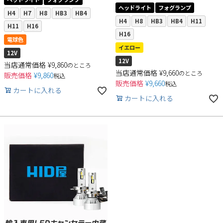
ヘッドライト
フォグランプ
H4
H7
H8
HB3
HB4
H4
H8
HB3
HB4
H11
H11
H16
H16
電球色
イエロー
12V
12V
当店通常価格
¥
9,860
のところ
当店通常価格
¥
9,660
のところ
販売価格
¥
9,860
税込
販売価格
¥
9,660
税込
カートに入れる
カートに入れる