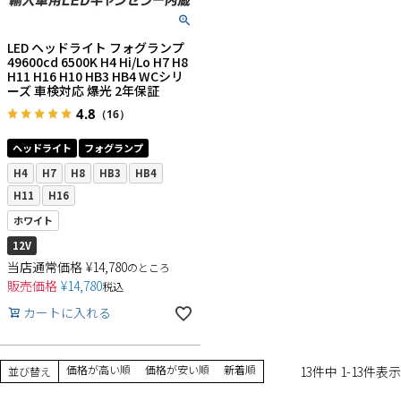
LED ヘッドライト フォグランプ
49600cd 6500K H4 Hi/Lo H7 H8
H11 H16 H10 HB3 HB4 WCシリ
ーズ 車検対応 爆光 2年保証
4.8
（16）
ヘッドライト
フォグランプ
H4
H7
H8
HB3
HB4
H11
H16
ホワイト
12V
当店通常価格
¥
14,780
のところ
販売価格
¥
14,780
税込
カートに入れる
価格が高い順
価格が安い順
新着順
13
件中
1
-
13
件表示
並び替え