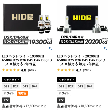
LED ヘッドライト 19300cd
LED ヘッドライト 20200cd
6500K D2S D2R D4S D4R DSシリ
6500K D2S D2R D4S D4R Dシリ
ーズ 車検対応 2年保証
ーズ 車検対応 爆光 2年保証
4.8
4.7
（692）
（200）
ヘッドライト
ヘッドライト
D2S
D2R
D4S
D4R
D2S
D2R
D4S
D4R
ホワイト
電球色
ホワイト
12V
12V
当店通常価格
¥
12,800
当店通常価格
¥
10,680
のところ
のところ