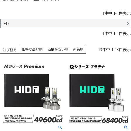
1
件中
1
-
1
件表示
LED
1
件中
1
-
1
件表示
価格が高い順
価格が安い順
新着順
13
件中
1
-
13
件表示
並び替え