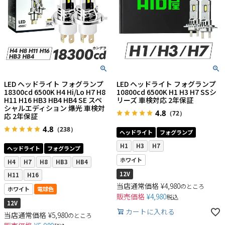
LED ヘッドライト フォグランプ
LED ヘッドライト フォグランプ
18300cd 6500K H4 Hi/Lo H7 H8
10800cd 6500K H1 H3 H7 SSシ
H11 H16 HB3 HB4 HB4 SE スペ
リーズ 車検対応 2年保証
シャルエディション 爆光 車検対
4.8
（72）
応 2年保証
4.8
（238）
ヘッドライト
フォグランプ
H1
H3
H7
ヘッドライト
フォグランプ
ホワイト
H4
H7
H8
HB3
HB4
12V
H11
H16
当店通常価格
¥
4,980
のところ
ホワイト
電球色
販売価格
¥
4,980
税込
12V
カートに入れる
当店通常価格
¥
5,980
のところ