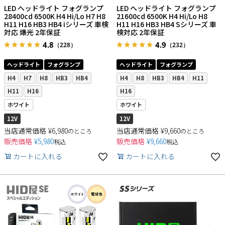
LED ヘッドライト フォグランプ
LED ヘッドライト フォグランプ
28400cd 6500K H4 Hi/Lo H7 H8
21600cd 6500K H4 Hi/Lo H8
H11 H16 HB3 HB4 iシリーズ 車検
H11 H16 HB3 HB4 Sシリーズ 車
対応 爆光 2年保証
検対応 2年保証
4.8
4.9
（228）
（232）
ヘッドライト
フォグランプ
ヘッドライト
フォグランプ
H4
H7
H8
HB3
HB4
H4
H8
HB3
HB4
H11
H11
H16
H16
ホワイト
ホワイト
12V
12V
当店通常価格
¥
6,980
当店通常価格
¥
9,660
のところ
のところ
販売価格
¥
5,980
販売価格
¥
9,660
税込
税込
カートに入れる
カートに入れる