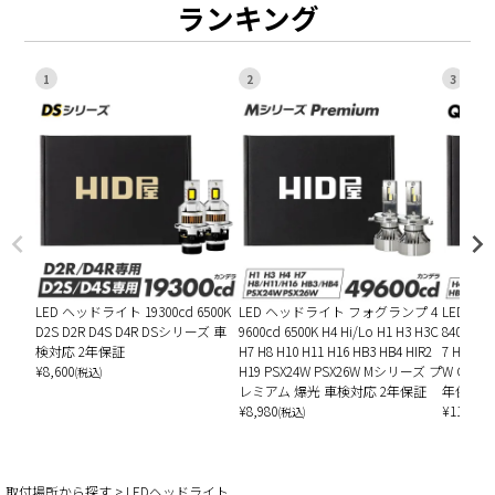
ランキング
1
2
3
LED ヘッドライト 19300cd 6500K
LED ヘッドライト フォグランプ 4
LED ヘ
D2S D2R D4S D4R DSシリーズ 車
9600cd 6500K H4 Hi/Lo H1 H3 H3C
8400cd 6
検対応 2年保証
H7 H8 H10 H11 H16 HB3 HB4 HIR2
7 H8 H10
¥
8,600
H19 PSX24W PSX26W Mシリーズ プ
W Qシリ
(税込)
レミアム 爆光 車検対応 2年保証
年保証
¥
8,980
¥
11,780
(税込)
(
取付場所から探す
LEDヘッドライト