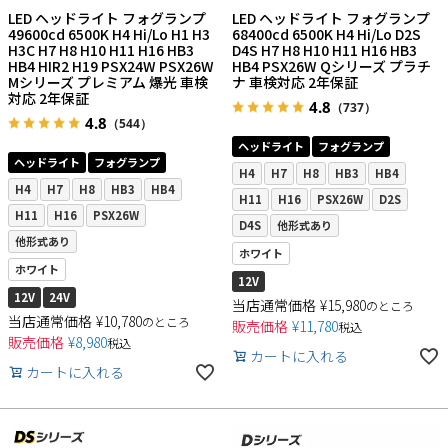
LED ヘッドライト フォグランプ
LED ヘッドライト フォグランプ
49600cd 6500K H4 Hi/Lo H1 H3
68400cd 6500K H4 Hi/Lo D2S
H3C H7 H8 H10 H11 H16 HB3
D4S H7 H8 H10 H11 H16 HB3
HB4 HIR2 H19 PSX24W PSX26W
HB4 PSX26W Qシリーズ プラチ
Mシリーズ プレミアム 爆光 車検
ナ 車検対応 2年保証
対応 2年保証
4.8
（737）
検索
4.8
（544）
ヘッドライト
フォグランプ
ヘッドライト
フォグランプ
H4
H7
H8
HB3
HB4
H4
H7
H8
HB3
HB4
H11
H16
PSX26W
D2S
H11
H16
PSX26W
D4S
他形式あり
他形式あり
ホワイト
ホワイト
12V
12V
24V
当店通常価格
¥
15,980
のところ
当店通常価格
¥
10,780
のところ
販売価格
¥
11,780
税込
販売価格
¥
8,980
税込
カートに入れる
カートに入れる