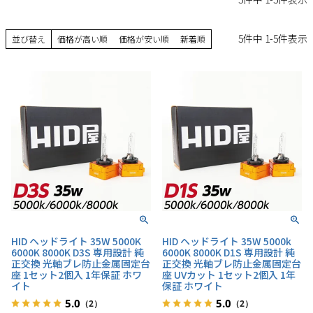
5
件中
1
-
5
件表示
並び替え
価格が高い順
価格が安い順
新着順
HID ヘッドライト 35W 5000K
HID ヘッドライト 35W 5000k
6000K 8000K D3S 専用設計 純
6000K 8000K D1S 専用設計 純
正交換 光軸ブレ防止金属固定台
正交換 光軸ブレ防止金属固定台
座 1セット2個入 1年保証 ホワ
座 UVカット 1セット2個入 1年
イト
保証 ホワイト
5.0
5.0
（2）
（2）