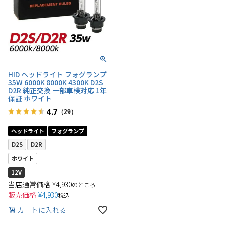
HID ヘッドライト フォグランプ
35W 6000K 8000K 4300K D2S
D2R 純正交換 一部車検対応 1年
保証 ホワイト
4.7
（29）
ヘッドライト
フォグランプ
D2S
D2R
ホワイト
12V
当店通常価格
¥
4,930
のところ
販売価格
¥
4,930
税込
カートに入れる