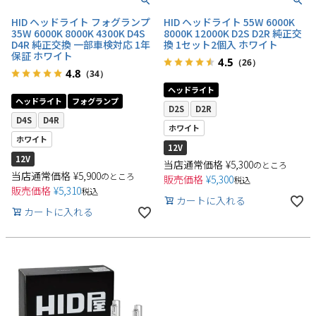
HID ヘッドライト フォグランプ
HID ヘッドライト 55W 6000K
35W 6000K 8000K 4300K D4S
8000K 12000K D2S D2R 純正交
D4R 純正交換 一部車検対応 1年
換 1セット2個入 ホワイト
保証 ホワイト
4.5
（26）
4.8
（34）
ヘッドライト
検索
ヘッドライト
フォグランプ
D2S
D2R
D4S
D4R
ホワイト
ホワイト
12V
12V
当店通常価格
¥
5,300
のところ
当店通常価格
¥
5,900
のところ
販売価格
¥
5,300
税込
販売価格
¥
5,310
税込
カートに入れる
カートに入れる