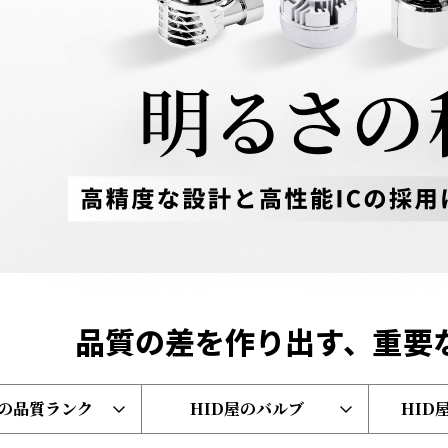
品質の差を作り出す、
重要
屋の品質ランク
HID屋のバルブ
HID