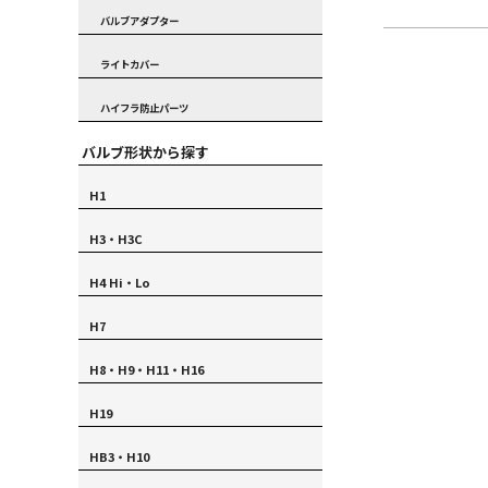
バルブアダプター
ライトカバー
ハイフラ防止パーツ
バルブ形状から探す
H1
H3・H3C
H4 Hi・Lo
H7
H8・H9・H11・H16
H19
HB3・H10