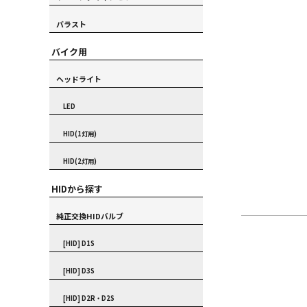
バラスト
バイク用
ヘッドライト
LED
HID(1灯用)
HID(2灯用)
HIDから探す
純正交換HIDバルブ
[HID] D1S
[HID] D3S
[HID] D2R・D2S