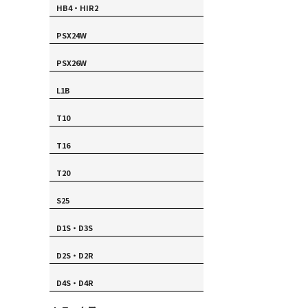
HB4・HIR2
PSX24W
PSX26W
L1B
T10
T16
T20
S25
D1S・D3S
D2S・D2R
D4S・D4R