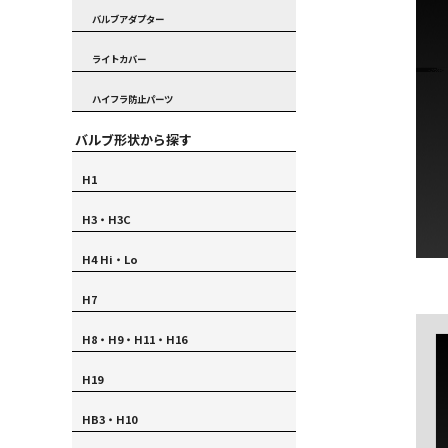
バルブアダプター
ライトカバー
ハイフラ防止パーツ
バルブ形状から探す
H1
H3・H3C
H4 Hi・Lo
H7
H8・H9・H11・H16
H19
HB3・H10