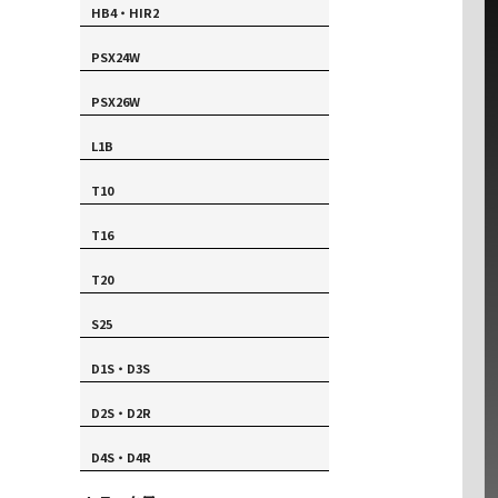
HB4・HIR2
PSX24W
PSX26W
L1B
T10
T16
T20
S25
D1S・D3S
D2S・D2R
D4S・D4R