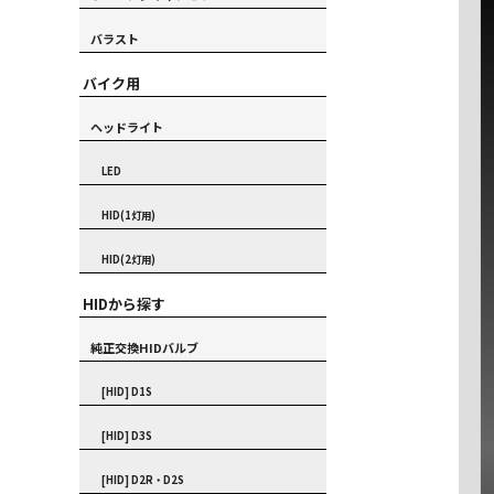
バラスト
バイク用
ヘッドライト
LED
HID(1灯用)
HID(2灯用)
HIDから探す
純正交換HIDバルブ
[HID] D1S
[HID] D3S
[HID] D2R・D2S