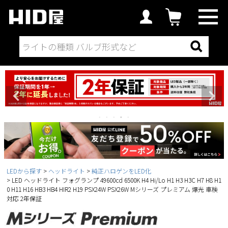
LEDから探す
ヘッドライト
純正ハロゲンをLED化
LED ヘッドライト フォグランプ 49600cd 6500K H4 Hi/Lo H1 H3 H3C H7 H8 H1
0 H11 H16 HB3 HB4 HIR2 H19 PSX24W PSX26W Mシリーズ プレミアム 爆光 車検
対応 2年保証