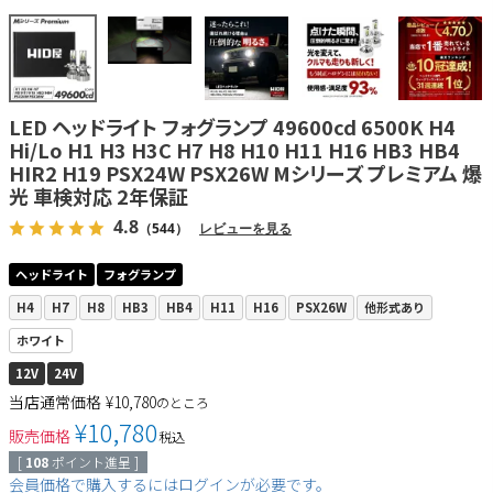
LED ヘッドライト フォグランプ 49600cd 6500K H4
Hi/Lo H1 H3 H3C H7 H8 H10 H11 H16 HB3 HB4
HIR2 H19 PSX24W PSX26W Mシリーズ プレミアム 爆
光 車検対応 2年保証
4.8
（544）
レビューを見る
ヘッドライト
フォグランプ
H4
H7
H8
HB3
HB4
H11
H16
PSX26W
他形式あり
ホワイト
12V
24V
当店通常価格
¥
10,780
のところ
¥
10,780
販売価格
税込
[
108
ポイント進呈 ]
会員価格で購入するにはログインが必要です。