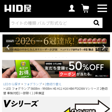
LEDから探す
フォグランプ
2色切り替え
LED フォグランプ 5600lm - 9900lm H8 H11 H16 HB4 PSX26W Vシリーズ 2色切
替 車検対応(一部除く) 2年保証