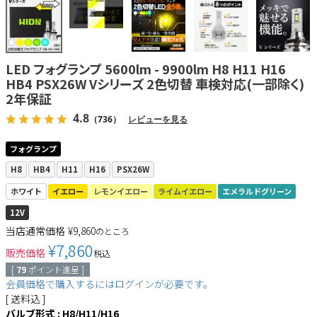
LED フォグランプ 5600lm - 9900lm H8 H11 H16
HB4 PSX26W Vシリーズ 2色切替 車検対応(一部除く)
2年保証
4.8
（736）
レビューを見る
フォグランプ
H8
HB4
H11
H16
PSX26W
ホワイト
イエロー
レモンイエロー
ライムイエロー
エメラルドグリーン
12V
当店通常価格
¥
9,860
のところ
¥
7,860
販売価格
税込
[
79
ポイント進呈 ]
会員価格で購入するにはログインが必要です。
送料込
バルブ形式
H8/H11/H16