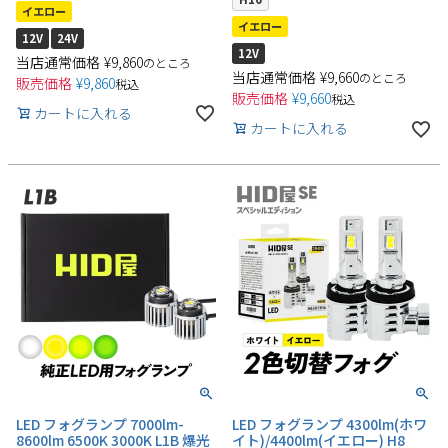
イエロー
イエロー
12V
24V
12V
当店通常価格
¥
9,860
のところ
当店通常価格
¥
9,660
のところ
販売価格
¥
9,860
税込
販売価格
¥
9,660
税込
カートに入れる
カートに入れる
検索
LED フォグランプ 7000lm-
LED フォグランプ 4300lm(ホワ
8600lm 6500K 3000K L1B 爆光
イト)/4400lm(イエロー) H8