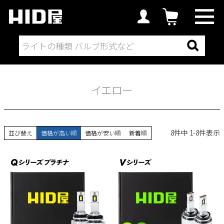
LEDから探す
フォグランプ
イエロー
イエロー
8
件中
1
-
8
件表示
並び替え
価格が高い順
価格が安い順
新着順