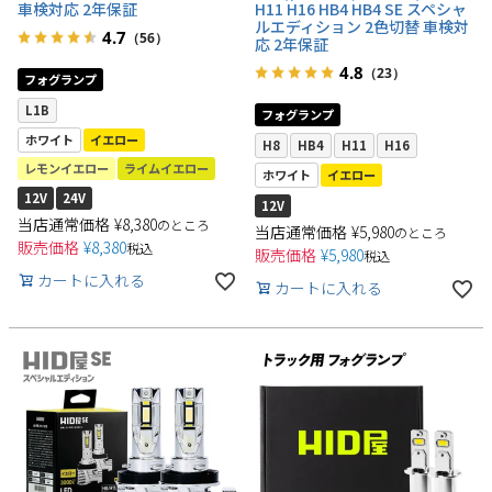
車検対応 2年保証
H11 H16 HB4 HB4 SE スペシャ
ルエディション 2色切替 車検対
4.7
（56）
応 2年保証
4.8
（23）
フォグランプ
L1B
フォグランプ
ホワイト
イエロー
H8
HB4
H11
H16
レモンイエロー
ライムイエロー
ホワイト
イエロー
12V
24V
12V
当店通常価格
¥
8,380
のところ
当店通常価格
¥
5,980
のところ
販売価格
¥
8,380
税込
販売価格
¥
5,980
税込
カートに入れる
カートに入れる