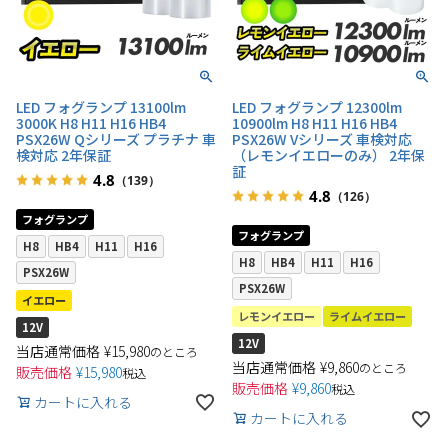
LED フォグランプ 13100lm
LED フォグランプ 12300lm
3000K H8 H11 H16 HB4
10900lm H8 H11 H16 HB4
PSX26W Qシリーズ プラチナ 車
PSX26W Vシリーズ 車検対応
検対応 2年保証
（レモンイエローのみ） 2年保
証
4.8
（139）
4.8
（126）
フォグランプ
フォグランプ
H8
HB4
H11
H16
H8
HB4
H11
H16
PSX26W
PSX26W
イエロー
レモンイエロー
ライムイエロー
12V
12V
当店通常価格
¥
15,980
のところ
当店通常価格
¥
9,860
のところ
販売価格
¥
15,980
税込
販売価格
¥
9,860
税込
カートに入れる
カートに入れる