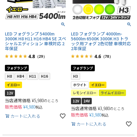
LED フォグランプ 5400lm
LED フォグランプ 4000lm-
3000K H8 H11 H16 HB4 SE スペ
5600lm 6500K 3000K H3 トラ
シャルエディション 車検対応 2
ック用フォグ 2色切替 車検対応
年保証
2年保証
4.8
4.6
（29）
（78）
フォグランプ
フォグランプ
H8
HB4
H11
H16
H3
ホワイト
イエロー
イエロー
レモンイエロー
ライムイエロー
12V
当店通常価格
¥
5,980
のところ
12V
24V
販売価格
¥
4,980
税込
当店通常価格
¥
3,980
のところ
販売価格
¥
3,980
税込
カートに入れる
カートに入れる