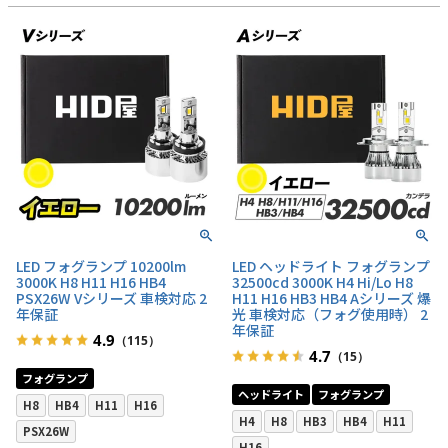
LED フォグランプ 10200lm
LED ヘッドライト フォグランプ
3000K H8 H11 H16 HB4
32500cd 3000K H4 Hi/Lo H8
PSX26W Vシリーズ 車検対応 2
H11 H16 HB3 HB4 Aシリーズ 爆
年保証
光 車検対応（フォグ使用時） 2
年保証
4.9
（115）
4.7
（15）
フォグランプ
ヘッドライト
フォグランプ
H8
HB4
H11
H16
H4
H8
HB3
HB4
H11
PSX26W
H16