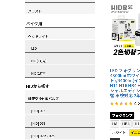
バラスト
バイク用
ヘッドライト
LED
HID(1灯用)
LED フォグラ
HID(2灯用)
4300lm(ホワイ
ト)/4400lm(
H11 H16 HB4 
HIDから探す
シャルエディシ
替 車検対応 2
純正交換HIDバルブ
4.
[HID] D1S
フォグランプ
[HID] D3S
H8
HB4
H1
ホワイト
イエ
[HID] D2R・D2S