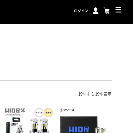
ログイン
19
件中
1
-
19
件表示