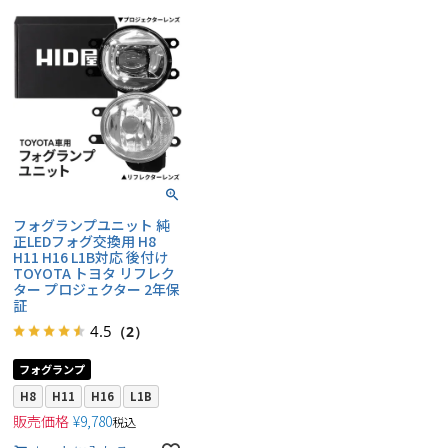
フォグランプユニット 純
正LEDフォグ交換用 H8
H11 H16 L1B対応 後付け
TOYOTA トヨタ リフレク
ター プロジェクター 2年保
証
4.5
（2）
フォグランプ
H8
H11
H16
L1B
販売価格
¥
9,780
税込