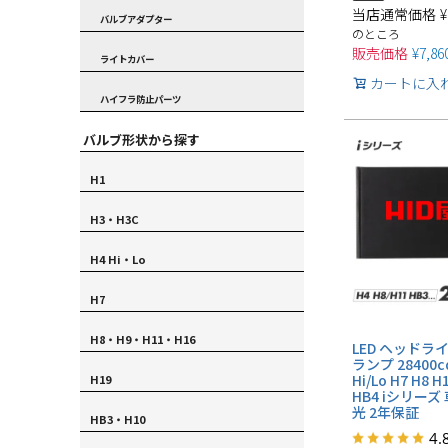
当店通常価格
¥
バルブアダプター
のところ
販売価格
¥
7,86
ライトカバー
カートに入
ハイフラ防止パーツ
バルブ形状から探す
H1
H3・H3C
H4 Hi・Lo
H7
H8・H9・H11・H16
LED ヘッドラ
ランプ 28400cd
Hi/Lo H7 H8 H
H19
HB4 iシリーズ
光 2年保証
HB3・H10
4.