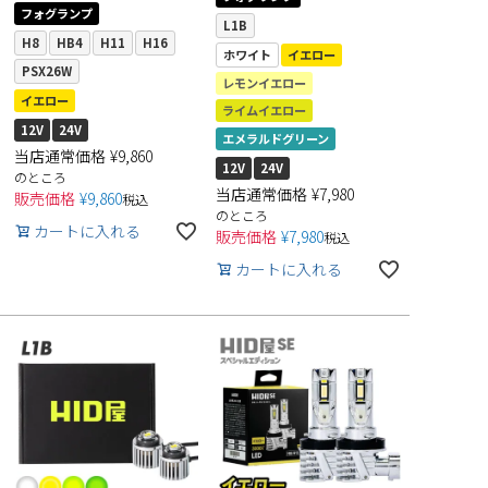
フォグランプ
L1B
H8
HB4
H11
H16
ホワイト
イエロー
PSX26W
レモンイエロー
イエロー
ライムイエロー
12V
24V
エメラルドグリーン
当店通常価格
¥
9,860
12V
24V
のところ
当店通常価格
¥
7,980
販売価格
¥
9,860
税込
のところ
カートに入れる
販売価格
¥
7,980
税込
カートに入れる