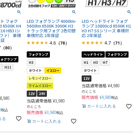
イト フォグ
LED フォグランプ 4000lm-
LED ヘッドライト フォグ
 6500K H4
5600lm 6500K 3000K H3
ランプ 10800cd 6500K H1
H16 HB3 iシ
トラック用フォグ 2色切替
H3 H7 SSシリーズ 車検対
ファ） 車検
車検対応 2年保証
応 2年保証
保証
4.6
4.7
（78）
（71）
7
（80）
フォグランプ
ヘッドライト
フォグランプ
フォグランプ
H3
H1
H3
H7
H11
ホワイト
イエロー
ホワイト
レモンイエロー
12V
当店通常価格
¥
4,980
ライムイエロー
のところ
12V
24V
販売価格
¥
4,980
税込
8,980
当店通常価格
¥
3,980
カートに入れる
のところ
0
税込
販売価格
¥
3,980
税込
れる
カートに入れる