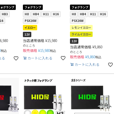
フォグランプ
フォグランプ
フォグランプ
HB3
H8
HB4
H11
H16
H8
HB4
H11
H16
16
PSX26W
PSX26W
イエロー
レモンイエロー
ライムイエロー
12V
当店通常価格
¥
15,980
6,980
12V
のところ
当店通常価格
¥
9,860
販売価格
¥
15,980
0
税込
税込
のところ
販売価格
¥
9,860
税込
カートに入れる
れる
カートに入れる