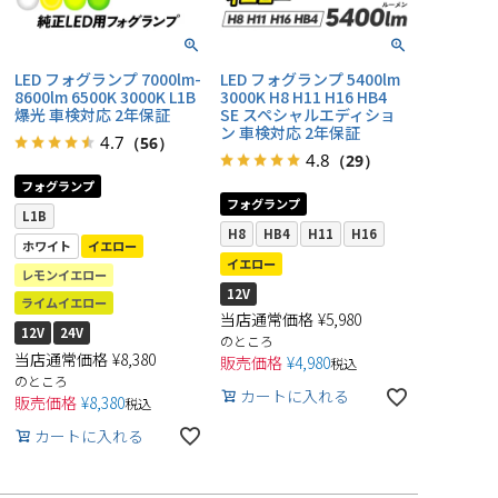
LED フォグランプ 7000lm-
LED フォグランプ 5400lm
8600lm 6500K 3000K L1B
3000K H8 H11 H16 HB4
爆光 車検対応 2年保証
SE スペシャルエディショ
ン 車検対応 2年保証
4.7
（56）
4.8
（29）
フォグランプ
フォグランプ
L1B
H8
HB4
H11
H16
ホワイト
イエロー
イエロー
レモンイエロー
12V
ライムイエロー
当店通常価格
¥
5,980
12V
24V
のところ
当店通常価格
¥
8,380
販売価格
¥
4,980
税込
のところ
カートに入れる
販売価格
¥
8,380
税込
カートに入れる