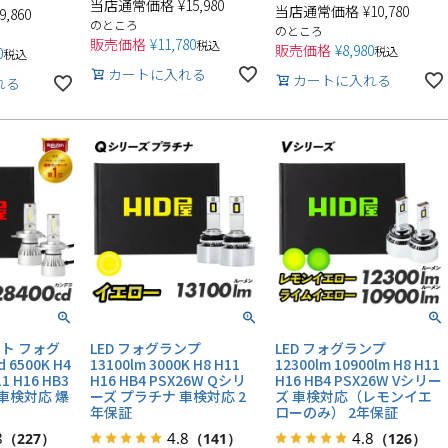
当店通常価格
¥
15,980
当店通常価格
¥
10,780
9,860
のところ
のところ
販売価格
¥
11,780
税込
販売価格
¥
8,980
税込
0
税込
カートに入れる
カートに入れる
れる
イト フォグ
LED フォグランプ
LED フォグランプ
 6500K H4
13100lm 3000K H8 H11
12300lm 10900lm H8 H11
11 H16 HB3
H16 HB4 PSX26W Qシリ
H16 HB4 PSX26W Vシリー
 車検対応 爆
ーズ プラチナ 車検対応 2
ズ 車検対応（レモンイエ
年保証
ローのみ） 2年保証
8
4.8
4.8
（227）
（141）
（126）