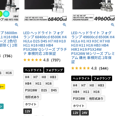
 5600lm
LED ヘッドライト フォグ
LED ヘッドライト フォグ
11 H16 HB4
ランプ 68400cd 6500K H4
ランプ 49600cd 6500K H4
リーズ 2色切
Hi/Lo D2S D4S H7 H8 H10
Hi/Lo H1 H3 H3C H7 H8
部除く) 2年
H11 H16 HB3 HB4
H10 H11 H16 HB3 HB4
PSX26W Qシリーズ プラチ
HIR2 H19 PSX24W
ナ 車検対応 2年保証
PSX26W Mシリーズ プレミ
8
（736）
アム 爆光 車検対応 2年保
4.8
（737）
証
4.8
（544）
ヘッドライト
フォグランプ
1
H16
H4
H7
H8
HB3
ヘッドライト
フォグランプ
HB4
H11
H16
H4
H7
H8
HB3
ロー
PSX26W
D2S
D4S
HB4
H11
H16
他形式あり
PSX26W
他形式あり
ホワイト
ホワイト
ン
12V
12V
24V