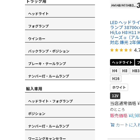
トラック用
ヘッドライト
LED ヘッドラ
フォグランプ
ランプ 38700cd
Hi/Lo H8 H11 
リーズ α（アル
ウインカー
対応 爆光 2年
4.
バックランプ・ポジション
ヘッドライト
ブレーキ・テールランプ
H4
H8
HB3
ナンバー灯・ルームランプ
H16
ホワイト
輸入車用
12V
ヘッドライト・フォグランプ
当店通常価格
¥
のところ
ポジション
販売価格
¥
8,98
カートに入
ナンバー灯・ルームランプ
ワーニングキャンセラー