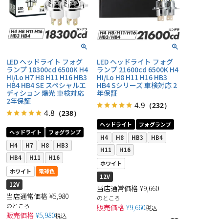
LED ヘッドライト フォグ
LED ヘッドライト フォグ
ランプ 18300cd 6500K H4
ランプ 21600cd 6500K H4
Hi/Lo H7 H8 H11 H16 HB3
Hi/Lo H8 H11 H16 HB3
HB4 HB4 SE スペシャルエ
HB4 Sシリーズ 車検対応 2
ディション 爆光 車検対応
年保証
2年保証
4.9
（232）
4.8
（238）
ヘッドライト
フォグランプ
ヘッドライト
フォグランプ
H4
H8
HB3
HB4
H4
H7
H8
HB3
H11
H16
HB4
H11
H16
ホワイト
ホワイト
電球色
12V
12V
当店通常価格
¥
9,660
当店通常価格
¥
5,980
のところ
のところ
販売価格
¥
9,660
税込
販売価格
¥
5,980
税込