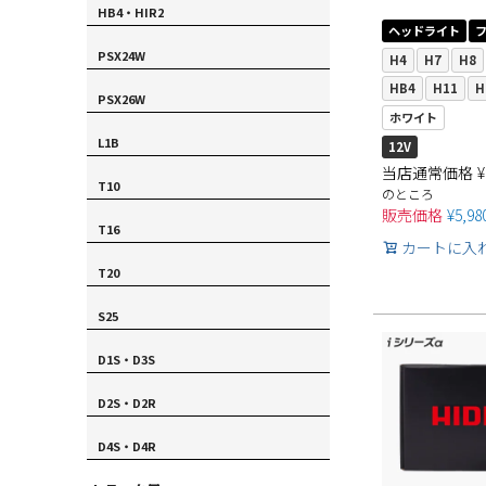
HB4・HIR2
ヘッドライト
PSX24W
H4
H7
H8
HB4
H11
H
PSX26W
ホワイト
L1B
12V
当店通常価格
¥
T10
のところ
販売価格
¥
5,98
T16
カートに入
T20
S25
D1S・D3S
D2S・D2R
D4S・D4R