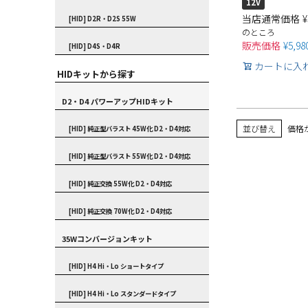
12V
当店通常価格
¥
[HID] D2R・D2S 55W
のところ
販売価格
¥
5,98
[HID] D4S・D4R
カートに入
HIDキットから探す
D2・D4 パワーアップHIDキット
並び替え
価格
[HID] 純正型バラスト 45W化 D2・D4対応
[HID] 純正型バラスト 55W化 D2・D4対応
[HID] 純正交換 55W化 D2・D4対応
[HID] 純正交換 70W化 D2・D4対応
35Wコンバージョンキット
[HID] H4 Hi・Lo ショートタイプ
[HID] H4 Hi・Lo スタンダードタイプ