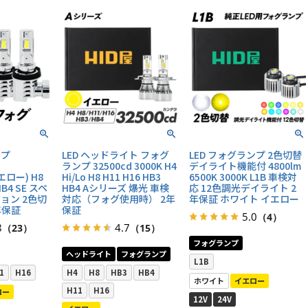
ンプ
LED ヘッドライト フォグ
LED フォグランプ 2色切替
ランプ 32500cd 3000K H4
デイライト機能付 4800lm
イエロー) H8
Hi/Lo H8 H11 H16 HB3
6500K 3000K L1B 車検対
HB4 SE スペ
HB4 Aシリーズ 爆光 車検
応 12色調光デイライト 2
ョン 2色切
対応（フォグ使用時） 2年
年保証 ホワイト イエロー
年保証
保証
5.0
（4）
8
4.7
（23）
（15）
フォグランプ
ヘッドライト
フォグランプ
L1B
1
H16
H4
H8
HB3
HB4
ホワイト
イエロー
H11
H16
ロー
12V
24V