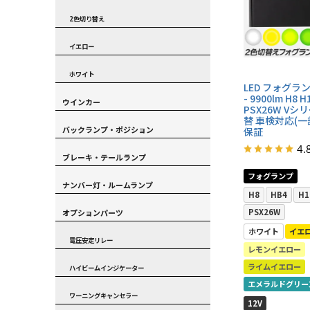
2色切り替え
イエロー
ホワイト
LED フォグランプ
- 9900lm H8 H
ウインカー
PSX26W Vシ
替 車検対応(一
バックランプ・ポジション
保証
4.
ブレーキ・テールランプ
フォグランプ
ナンバー灯・ルームランプ
H8
HB4
H1
PSX26W
オプションパーツ
ホワイト
イエ
電圧安定リレー
レモンイエロー
ライムイエロー
ハイビームインジケーター
エメラルドグリー
ワーニングキャンセラー
12V