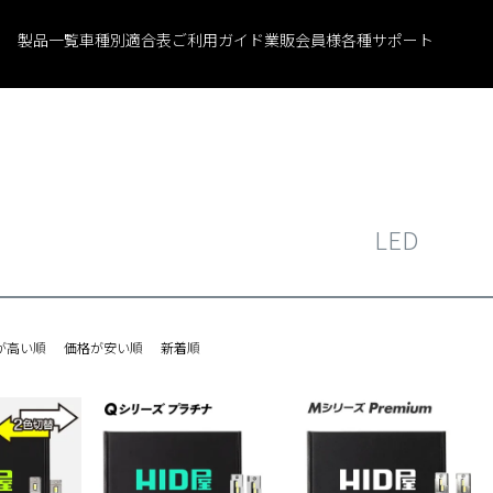
製品一覧
車種別適合表
ご利用ガイド
業販会員様
各種サポート
LED
が高い順
価格が安い順
新着順