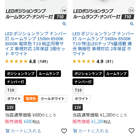
LED ポジションランプ ナンバー
LED ポジションランプ ナンバー
灯 ルームランプ 150lm 6500K
灯 ルームランプ 540lm 6500K
8000K 電球色 T10 純正同等サ
T10 特注LEDチップ9基搭載 爆
イズ 車検対応 2年保証 2個セッ
光 無極性 車検対応 2年保証 ホ
ト ホワイト
ワイト
4.8
4.9
（149）
（81）
ポジションランプ
ルームランプ
ポジションランプ
ルームランプ
ナンバー灯
ナンバー灯
T10
T10
ホワイト
電球色
クールホワイト
ホワイト
12V
12V
当店通常価格
¥
1,280
当店通常価格
¥
880
のところ
のところ
販売価格
¥
1,280
販売価格
¥
880
税込
税込
カートに入れる
カートに入れる