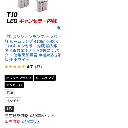
LED ポジションランプ ナンバー
灯 ルームランプ 410lm 6500K
T10 キャンセラー内蔵 輸入車
国産車対応 1セット2個 コンパ
クト 使用箇所豊富 車検対応 2年
保証 ホワイト
4.7
（27）
ポジションランプ
ルームランプ
ナンバー灯
T10
ホワイト
12V
当店通常価格
¥
2,500
のところ
販売価格
¥
2,500
税込