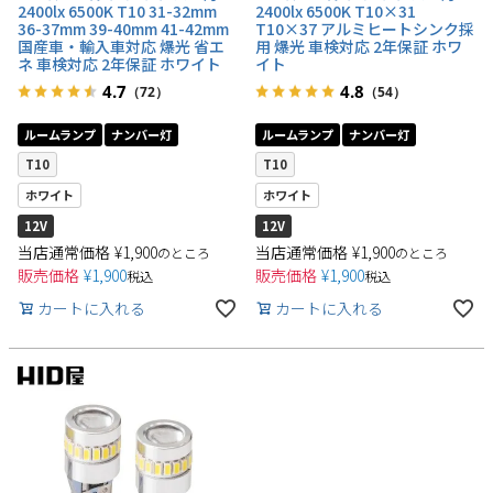
2400lx 6500K T10 31-32mm
2400lx 6500K T10×31
36-37mm 39-40mm 41-42mm
T10×37 アルミヒートシンク採
国産車・輸入車対応 爆光 省エ
用 爆光 車検対応 2年保証 ホワ
ネ 車検対応 2年保証 ホワイト
イト
4.7
4.8
（72）
（54）
ルームランプ
ナンバー灯
ルームランプ
ナンバー灯
T10
T10
ホワイト
ホワイト
12V
12V
当店通常価格
¥
1,900
当店通常価格
¥
1,900
のところ
のところ
販売価格
¥
1,900
販売価格
¥
1,900
税込
税込
カートに入れる
カートに入れる