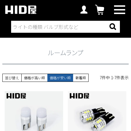
取付場所から探す
ルームランプ
ルームランプ
7
件中
1
-
7
件表示
並び替え
価格が高い順
価格が安い順
新着順