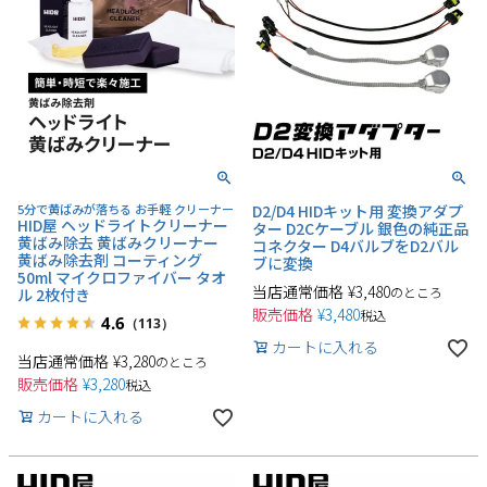
5分で黄ばみが落ちる お手軽 クリーナー
D2/D4 HIDキット用 変換アダプ
HID屋 ヘッドライトクリーナー
ター D2Cケーブル 銀色の純正品
黄ばみ除去 黄ばみクリーナー
コネクター D4バルブをD2バル
黄ばみ除去剤 コーティング
ブに変換
50ml マイクロファイバー タオ
当店通常価格
¥
3,480
のところ
ル 2枚付き
販売価格
¥
3,480
税込
4.6
（113）
カートに入れる
当店通常価格
¥
3,280
のところ
販売価格
¥
3,280
税込
カートに入れる