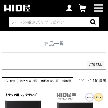
商品一覧
並び順
新着順
登録順
価格が安い順
価格が高い順
優先度順
レビュー順
商品一覧
キーワードヒット順
検索
詳細検索
14
件中
1
-
14
件表示
並び替え
価格が高い順
価格が安い順
新着順