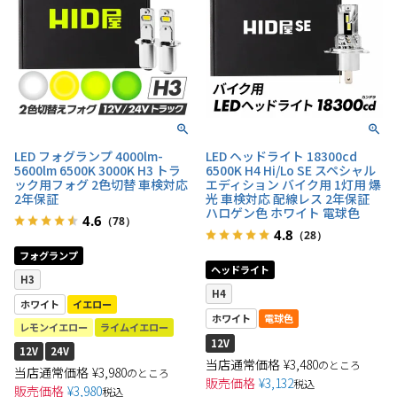
LED フォグランプ 4000lm-
LED ヘッドライト 18300cd
5600lm 6500K 3000K H3 トラ
6500K H4 Hi/Lo SE スペシャル
ック用フォグ 2色切替 車検対応
エディション バイク用 1灯用 爆
2年保証
光 車検対応 配線レス 2年保証
ハロゲン色 ホワイト 電球色
4.6
（78）
4.8
（28）
フォグランプ
ヘッドライト
H3
H4
ホワイト
イエロー
ホワイト
電球色
レモンイエロー
ライムイエロー
12V
12V
24V
当店通常価格
¥
3,480
のところ
当店通常価格
¥
3,980
のところ
販売価格
¥
3,132
税込
販売価格
¥
3,980
税込