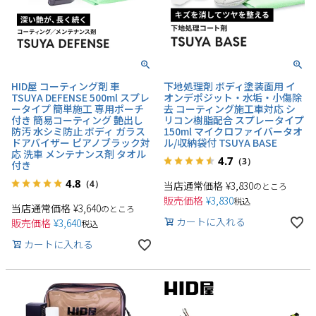
HID屋 コーティング剤 車
下地処理剤 ボディ塗装面用 イ
TSUYA DEFENSE 500ml スプレ
オンデポジット・水垢・小傷除
ータイプ 簡単施工 専用ポーチ
去 コーティング施工車対応 シ
付き 簡易コーティング 艶出し
リコン樹脂配合 スプレータイプ
防汚 水シミ防止 ボディ ガラス
150ml マイクロファイバータオ
ドアバイザー ピアノブラック対
ル/収納袋付 TSUYA BASE
応 洗車 メンテナンス剤 タオル
4.7
（3）
付き
4.8
（4）
当店通常価格
¥
3,830
のところ
販売価格
¥
3,830
税込
当店通常価格
¥
3,640
のところ
カートに入れる
販売価格
¥
3,640
税込
カートに入れる