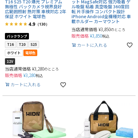
T16 S25 T20 爆光 プレミアム
ット MagSafe対応 強力吸着 ゲ
無極性 バックカメラ視界良好
ル吸盤 粘着 真空吸盤 360度回
広範囲照射 熱対策 車検対応 2年
転 片手操作 コンパクト設計
保証 ホワイト 電球色
iPhone Android全機種対応 車
載ホルダー カーマウント
4.9
（130）
当店通常価格
¥
3,850
のところ
販売価格
¥
3,850
税込
バックランプ
カートに入れる
T16
T20
S25
ホワイト
電球色
12V
当店通常価格
¥
3,280
のところ
販売価格
¥
3,280
税込
カートに入れる