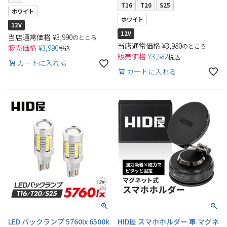
T16
T20
S25
ホワイト
ホワイト
12V
12V
当店通常価格
¥
3,990
のところ
当店通常価格
¥
3,980
のところ
販売価格
¥
3,990
税込
販売価格
¥
3,582
税込
カートに入れる
検索
カートに入れる
LED バックランプ 5760lx 6500k
HID屋 スマホホルダー 車 マグネ