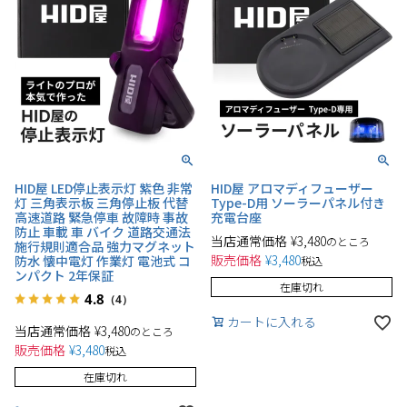
HID屋 LED停止表示灯 紫色 非常
HID屋 アロマディフューザー
灯 三角表示板 三角停止板 代替
Type-D用 ソーラーパネル付き
高速道路 緊急停車 故障時 事故
充電台座
防止 車載 車 バイク 道路交通法
当店通常価格
¥
3,480
のところ
施行規則適合品 強力マグネット
販売価格
¥
3,480
防水 懐中電灯 作業灯 電池式 コ
税込
ンパクト 2年保証
在庫切れ
4.8
（4）
カートに入れる
当店通常価格
¥
3,480
のところ
販売価格
¥
3,480
税込
在庫切れ