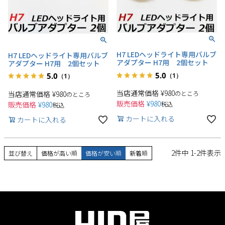
H7 LEDヘッドライト専用バルブ
H7 LEDヘッドライト専用バルブ
アダプター H7用 2個セット
アダプター H7用 2個セット
5.0
5.0
（1）
（1）
当店通常価格
¥
980
当店通常価格
¥
980
のところ
のところ
販売価格
¥
980
販売価格
¥
980
税込
税込
カートに入れる
カートに入れる
2
件中
1
-
2
件表示
並び替え
価格が高い順
価格が安い順
新着順