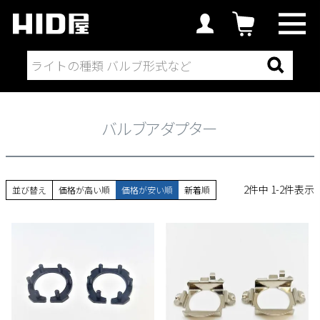
LEDから探す
オプションパーツ
バルブアダプター
バルブアダプター
2
件中
1
-
2
件表示
並び替え
価格が高い順
価格が安い順
新着順