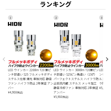
ランキング
1
2
3
LED ウインカー 2200lm T20 兼ピ
LED ウインカー 3000lm T20兼ピン
LED ウイ
ンチ部違い S25 フルメッキボディ
チ部違い S25ピン角違い（150°）
ンチ部違
ステルス仕様 爆光 車検対応 静音
パーフェクトステルス ハイフラ防
ルス 車
ファン ハイフラ防止 2年保証 アン
止抵抗内蔵 ステルス メッキ加工
ラ防止 
バー
静音冷却ファン 車検対応 2年保証
¥
5,780
(税
¥
4,980
アンバー
(税込)
¥
5,980
(税込)