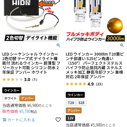
LED シーケンシャル ウインカー
LED ウインカー 3000lm T20兼ピ
2色切替 テープ式 デイライト機
ンチ部違い S25ピン角違い
能付 流れるウインカー 超薄型 フ
（150°） パーフェクトステルス
リーカット可能 シリコン 防水 2
ハイフラ防止抵抗内蔵 ステルス
年保証 アンバー ホワイト
メッキ加工 静音冷却ファン 車検
対応 2年保証 アンバー
3.0
（1）
4.9
（23）
ウインカー
ウインカー
ホワイト
アンバー
T20
S25
当店通常価格
¥
6,980
のところ
アンバー
販売価格
¥
5,780
税込
12V
カートに入れる
当店通常価格
¥
5,980
のところ