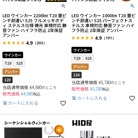
LED ウインカー 2200lm T20 兼ピ
LED ウインカー 1000lm T20 兼ピ
ンチ部違い S25 フルメッキボデ
ンチ部違い S25 パーフェクトス
ィ ステルス仕様 爆光 車検対応 静
テルス 車検対応 静音ファン ハイ
音ファン ハイフラ防止 2年保証
フラ防止 2年保証 アンバー
アンバー
4.9
（191）
4.9
（393）
ウインカー
ウインカー
T20
S25
T20
S25
アンバー
アンバー
12V
12V
当店通常価格
¥
5,780
のところ
当店通常価格
¥
4,980
のところ
販売価格
¥
5,780
税込
販売価格
¥
4,980
税込
カートに入れる
カートに入れる