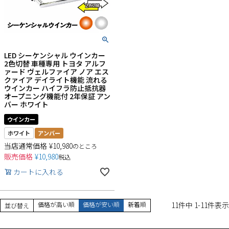
LED シーケンシャル ウインカー
2色切替 車種専用 トヨタ アルフ
ァード ヴェルファイア ノア エス
クァイア デイライト機能 流れる
ウインカー ハイフラ防止抵抗器
オープニング機能付 2年保証 アン
バー ホワイト
ウインカー
ホワイト
アンバー
当店通常価格
¥
10,980
のところ
販売価格
¥
10,980
税込
カートに入れる
価格が高い順
価格が安い順
新着順
11
件中
1
-
11
件表示
並び替え