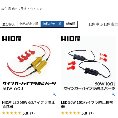
取付場所から探す
ウインカー
価格が高い順
価格が安い順
新着順
11
件中
1
-
11
件表示
並び替え
HID屋 LED 50W 6Ωハイフラ防止
LED 50W 10Ωハイフラ防止抵抗
抵抗器
器
5.0
5.0
（1）
（1）