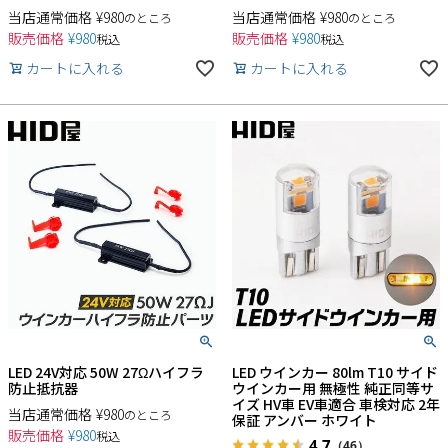
当店通常価格
¥
980
当店通常価格
¥
980
のところ
のところ
販売価格
¥
980
販売価格
¥
980
税込
税込
カートに入れる
カートに入れる
検索
LED 24V対応 50W 27Ωハイフラ
LED ウインカー 80lm T10 サイド
防止抵抗器
ウインカー用 無極性 純正同等サ
イズ HV車 EV車適合 車検対応 2年
当店通常価格
¥
980
のところ
保証 アンバー ホワイト
販売価格
¥
980
税込
4.7
（46）