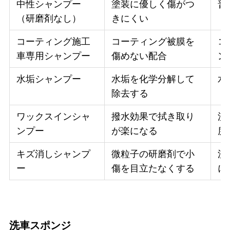
中性シャンプー
塗装に優しく傷がつ
普
（研磨剤なし）
きにくい
コーティング施工
コーティング被膜を
コ
車専用シャンプー
傷めない配合
ン
水垢シャンプー
水垢を化学分解して
水
除去する
ワックスインシャ
撥水効果で拭き取り
洗
ンプー
が楽になる
度
キズ消しシャンプ
微粒子の研磨剤で小
洗
ー
傷を目立たなくする
に
洗車スポンジ