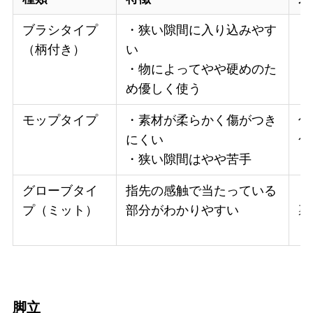
ブラシタイプ
・狭い隙間に入り込みやす
・
（柄付き）
い
・
・物によってやや硬めのた
・
め優しく使う
モップタイプ
・素材が柔らかく傷がつき
傷
にくい
色
・狭い隙間はやや苦手
グローブタイ
指先の感触で当たっている
・
プ（ミット）
部分がわかりやすい
裏
・
脚立