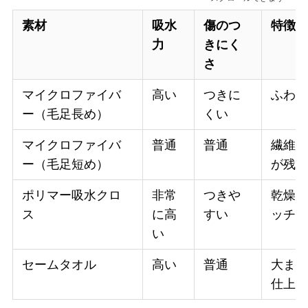
素材
吸水
傷のつ
特徴
力
きにく
さ
マイクロファイバ
高い
つきに
ふわ
ー（毛足長め）
くい
マイクロファイバ
普通
普通
繊維
ー（毛足短め）
が残
ポリマー吸水クロ
非常
つきや
乾燥
ス
に高
すい
ッチ
い
セームタオル
高い
普通
大ま
仕上