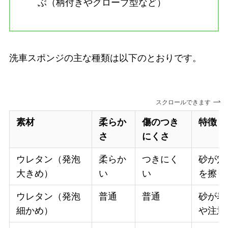
ぶ（柄付きやグローブ型など）
洗車スポンジの主な種類は以下のとおりです。
スクロールできます
素材
柔らか
傷のつき
特徴
さ
にくさ
ウレタン（発泡
柔らか
つきにく
砂が穴
大きめ）
い
い
を擦り
ウレタン（発泡
普通
普通
砂が表
細かめ）
や注意