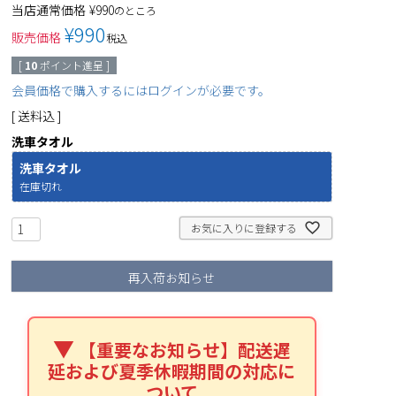
当店通常価格
¥
990
のところ
¥
990
販売価格
税込
[
10
ポイント進呈 ]
会員価格で購入するにはログインが必要です。
送料込
洗車タオル
洗車タオル
在庫切れ
お気に入りに登録する
再入荷お知らせ
【重要なお知らせ】配送遅
延および夏季休暇期間の対応に
ついて