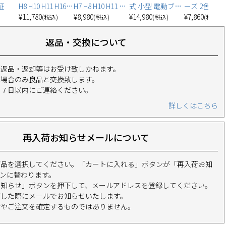
証
H8 H10 H11 H16 H
H7 H8 H10 H11 H1
式 小型 電動ブロ
ーズ 2色切替
B3 HB4 PSX26W
¥
11,780
6 HB3 HB4 HIR2 H
¥
8,980
ワー LEDライト
¥
14,980
検対応(一部除
¥
7,860
(税込)
(税込)
(税込)
(税込)
Qシリーズ プラ
19 PSX24W PSX2
付き 68.3m/s 240
2年保証
チナ 車検対応 2
6W Mシリーズ プ
00mAh エアダス
返品・交換について
年保証
レミアム 爆光 車
ター 車 水滴飛ば
検対応 2年保証
し 車内清掃 キー
の返品・返却等はお受け致しかねます。
ボード Type-C充
の場合のみ良品と交換致します。
電 2年保証
り７日以内にご連絡ください。
詳しくはこちら
再入荷お知らせメールについて
商品を選択してください。「カートに入れる」ボタンが「再入荷お知
ンに替わります。
お知らせ」ボタンを押下して、メールアドレスを登録してください。
荷した際にメールでお知らせいたします。
荷やご注文を確定するものではありません。