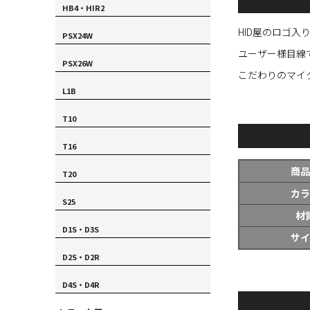
HB4・HIR2
HID屋のロゴ入
PSX24W
ユーザー様目線
PSX26W
こだわりのマイ
L1B
T10
T16
商品
T20
カラ
S25
材
D1S・D3S
サイ
D2S・D2R
D4S・D4R