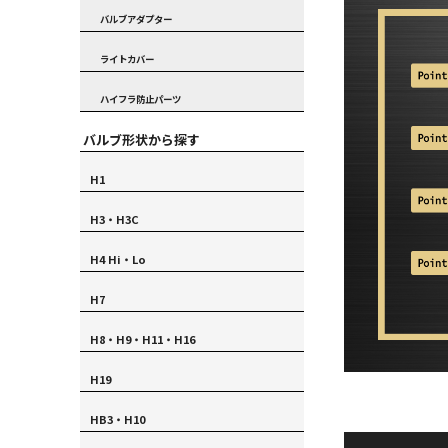
バルブアダプター
ライトカバー
ハイフラ防止パーツ
バルブ形状から探す
H1
H3・H3C
H4 Hi・Lo
H7
H8・H9・H11・H16
H19
HB3・H10