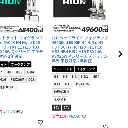
ヘッドライト フォグランプ
LED ヘッドライト フォグランプ
LED
d 6500K H4 Hi/Lo D2S
49600cd 6500K H4 Hi/Lo H1
6500
 H8 H10 H11 H16 HB3
H3 H3C H7 H8 H10 H11 H16
ーズ 
PSX26W Qシリーズ プラチ
HB3 HB4 HIR2 H19 PSX24W
ヘッ
対応 2年保証
PSX26W Mシリーズ プレミアム
爆光 車検対応 2年保証
D2S
ライト
フォグランプ
ヘッドライト
フォグランプ
ホワ
7
H8
HB3
HB4
H4
H7
H8
HB3
HB4
12V
H16
PSX26W
D2S
H11
H16
PSX26W
販売
他形式あり
他形式あり
ト
ホワイト
12V
24V
格
¥
11,780
税込
販売価格
¥
8,980
税込