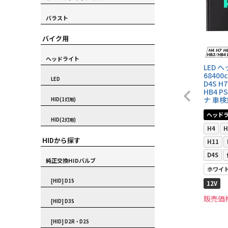
バラスト
バイク用
ヘッドライト
LED 
68400c
LED
D4S H7
HB4 
ナ 車検
HID(1灯用)
ヘッド
HID(2灯用)
H4
H
HIDから探す
H11
D4S
純正交換HIDバルブ
ホワイ
[HID] D1S
12V
販売価
[HID] D3S
[HID] D2R・D2S