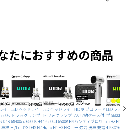
なたにおすすめの商品
ドライ
LED ヘッドライ
LED ヘッドライ
HID屋 ブロワー M
LED フォグ
6500K
ト フォグランプ
ト フォグランプ
AX 収納ケース付
プ 5600lm - 9
S D4R
68400cd 6500K H4
49600cd 6500K H4
ハンディブロワ
m H8 H11 H1
 車検
Hi/Lo D2S D4S H7
Hi/Lo H1 H3 H3C
ー 強力 洗車 充電
4 PSX26W 