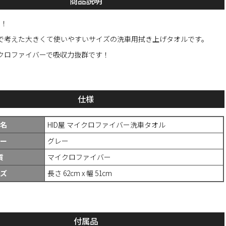
商品説明
り！
で考えた大きくて使いやすいサイズの洗車用拭き上げタオルです。
クロファイバーで吸収力抜群です！
仕様
名
HID屋 マイクロファイバー洗車タオル
ー
グレー
質
マイクロファイバー
ズ
長さ 62cm x 幅 51cm
付属品