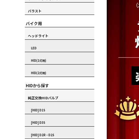
バラスト
バイク用
ヘッドライト
LED
HID(1灯用)
HID(2灯用)
HIDから探す
純正交換HIDバルブ
[HID] D1S
[HID] D3S
[HID] D2R・D2S