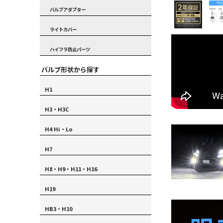
バルブアダプター
ライトカバー
ハイフラ防止パーツ
バルブ形状から探す
H1
H3・H3C
H4 Hi・Lo
H7
H8・H9・H11・H16
H19
HB3・H10