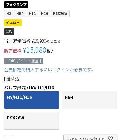
フォグランプ
H8
HB4
H11
H16
PSX26W
イエロー
12V
当店通常価格
¥
15,980
のところ
¥
15,980
販売価格
税込
[
160
ポイント進呈 ]
会員価格で購入するにはログインが必要です。
送料込
バルブ形式
H8/H11/H16
H8/H11/H16
HB4
PSX26W
お気に入りに登録する