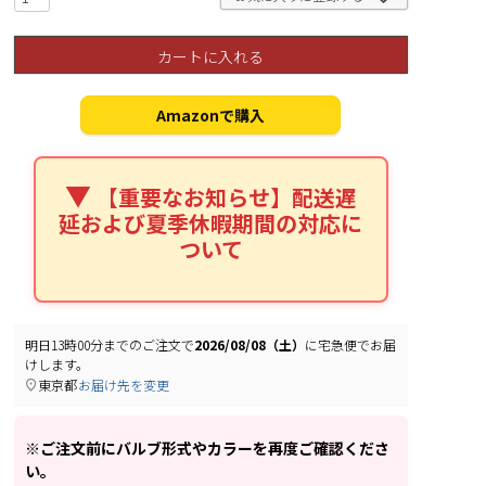
カートに入れる
Amazonで購入
【重要なお知らせ】配送遅
延および夏季休暇期間の対応に
ついて
明日
13時00分
までのご注文で
2026/08/08（土）
に
宅急便
でお届
けします。
東京都
お届け先を変更
※ご注文前にバルブ形式やカラーを再度ご確認くださ
い。