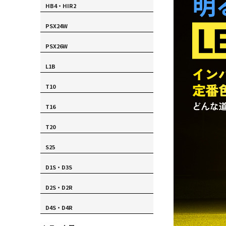
HB4・HIR2
PSX24W
PSX26W
L1B
T10
T16
T20
S25
D1S・D3S
D2S・D2R
D4S・D4R