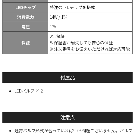
LEDチップ
特注のLEDチップを搭載
消費電力
14W / 1球
電圧
12V
2年保証
保証
※保証書が紛失しても安心の保証
※注文番号をお伝えいただければ対応可能
付属品
LEDバルブ × 2
注意点
通常バルブ形式が合っていれば99％問題ございません。バルブ