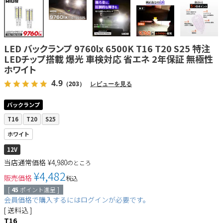
LED バックランプ 9760lx 6500K T16 T20 S25 特注
LEDチップ搭載 爆光 車検対応 省エネ 2年保証 無極性
ホワイト
4.9
（203）
レビューを見る
バックランプ
T16
T20
S25
ホワイト
12V
当店通常価格
¥
4,980
のところ
¥
4,482
販売価格
税込
[
45
ポイント進呈 ]
会員価格で購入するにはログインが必要です。
送料込
T16