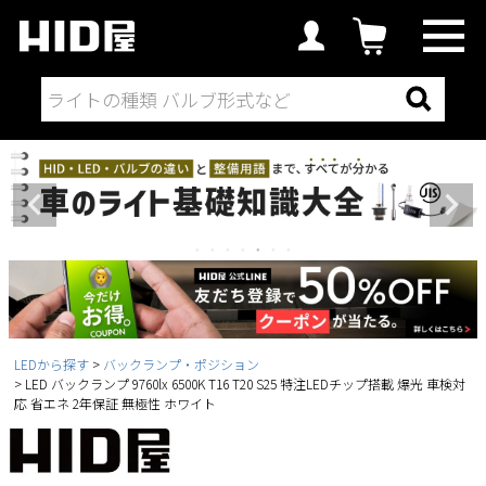
LEDから探す
バックランプ・ポジション
LED バックランプ 9760lx 6500K T16 T20 S25 特注LEDチップ搭載 爆光 車検対
応 省エネ 2年保証 無極性 ホワイト