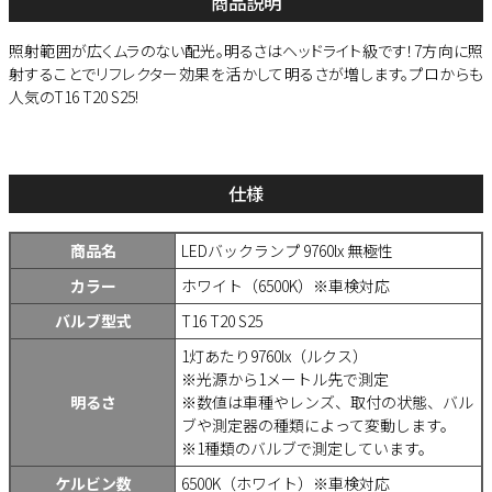
商品説明
照射範囲が広くムラのない配光。明るさはヘッドライト級です！7方向に照
射することでリフレクター効果を活かして明るさが増します。プロからも
人気のT16 T20 S25!
仕様
商品名
LEDバックランプ 9760lx 無極性
カラー
ホワイト（6500K）※車検対応
バルブ型式
T16 T20 S25
1灯あたり9760lx（ルクス）
※光源から1メートル先で測定
明るさ
※数値は車種やレンズ、取付の状態、バル
ブや測定器の種類によって変動します。
※1種類のバルブで測定しています。
ケルビン数
6500K（ホワイト）※車検対応