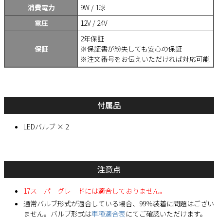
消費電力
9W / 1球
電圧
12V / 24V
2年保証
保証
※保証書が紛失しても安心の保証
※注文番号をお伝えいただければ対応可能
付属品
LEDバルブ × 2
注意点
17スーパーグレードには適合しておりません。
通常バルブ形式が適合している場合、99％装着に問題はござい
ません。バルブ形式は
車種適合表
にてご確認いただけます。