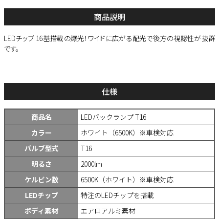
商品説明
LEDチップ 16基搭載の爆光！ワイドに広がる配光で後方の視認性が抜群
です。
仕様
商品名
LEDバックランプ T16
カラー
ホワイト（6500K）※車検対応
バルブ型式
T16
明るさ
2000lm
ケルビン数
6500K（ホワイト）※車検対応
LEDチップ
特注のLEDチップを搭載
ボディ素材
エアロアルミ素材