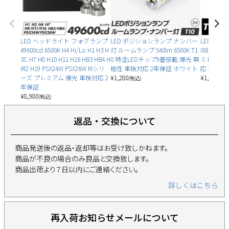
LED ヘッドライト フォグランプ
LED ポジションランプ ナンバー
LED ルー
49600cd 6500K H4 Hi/Lo H1 H3 H
灯 ルームランプ 540lm 6500K T1
00lx 650
3C H7 H8 H10 H11 H16 HB3 HB4 H
0 特注LEDチップ9基搭載 爆光 無
ミヒートシ
IR2 H19 PSX24W PSX26W Mシリ
極性 車検対応 2年保証 ホワイト
応 2年保
ーズ プレミアム 爆光 車検対応 2
¥
1,280
¥
1,900
(税込)
(税込
年保証
¥
8,980
(税込)
返品・交換について
商品発送後の返品・返却等はお受け致しかねます。
商品が不良の場合のみ良品と交換致します。
商品出荷より７日以内にご連絡ください。
詳しくはこちら
再入荷お知らせメールについて