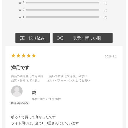
★
3
(0)
★
2
(0)
★
1
(0)
絞り込み
表示：新しい順
2026.8.1
満足です
商品の満足度
:とても満足
使いやすさ
:とても使いやすい
品質・作り
:とても良い
コストパフォーマンス
:とても良い
純
年代:
50代
性別:
男性
明るくて買って良かったです
ライト周りは、全てHID屋さんにしています