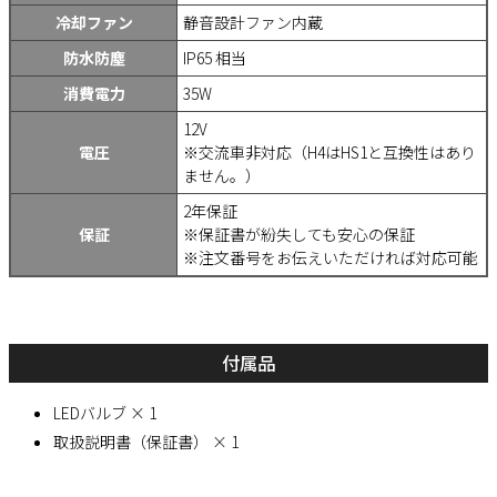
冷却ファン
静音設計ファン内蔵
防水防塵
IP65 相当
消費電力
35W
12V
電圧
※交流車非対応（H4はHS1と互換性はあり
ません。）
2年保証
保証
※保証書が紛失しても安心の保証
※注文番号をお伝えいただければ対応可能
付属品
LEDバルブ × 1
取扱説明書（保証書） × 1