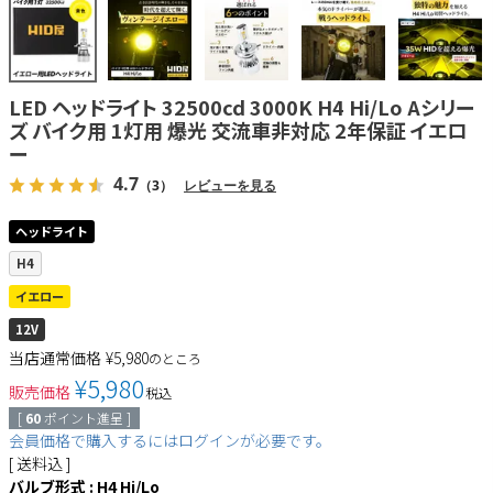
LED ヘッドライト 32500cd 3000K H4 Hi/Lo Aシリー
ズ バイク用 1灯用 爆光 交流車非対応 2年保証 イエロ
ー
4.7
（3）
レビューを見る
ヘッドライト
H4
イエロー
12V
当店通常価格
¥
5,980
のところ
¥
5,980
販売価格
税込
[
60
ポイント進呈 ]
会員価格で購入するにはログインが必要です。
送料込
バルブ形式
H4 Hi/Lo