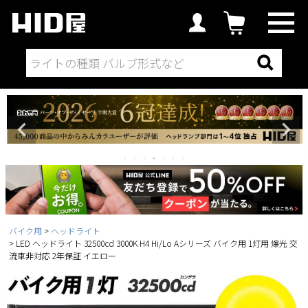
バイク用
ヘッドライト
LED ヘッドライト 32500cd 3000K H4 Hi/Lo Aシリーズ バイク用 1灯用 爆光 交
流車非対応 2年保証 イエロー