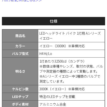
仕様
LEDヘッドライト バイク 1灯用 Aシリーズ
商品名
イエロー
カラー
イエロー（3000K）※車検対応
バルブ型式
H4 Hi/Lo
1灯あたり32500cd（カンデラ）
※数値は車種やレンズ、取付の状態、バル
明るさ
ブや測定器の種類によって変動します。
※Aシリーズ イエロー中1種類のバルブで
測定しています。
ケルビン数
3000K（イエロー）※車検対応
LEDチップ
特注のLEDチップを搭載
ボディ素材
アルミニウム合金