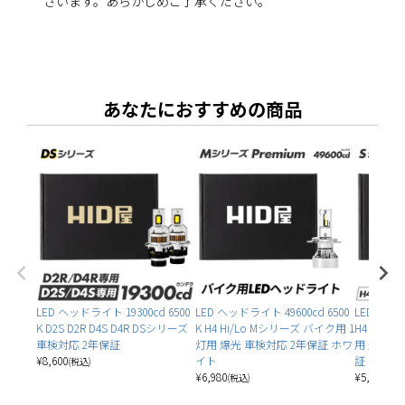
ざいます。あらかじめご了承ください。
あなたにおすすめの商品
LED ヘッドライト 19300cd 6500
LED ヘッドライト 49600cd 6500
LED ヘッド
K D2S D2R D4S D4R DSシリーズ
K H4 Hi/Lo Mシリーズ バイク用 1
H4 Hi/L
車検対応 2年保証
灯用 爆光 車検対応 2年保証 ホワ
用 爆光 
¥
8,600
イト
証 ホワイ
(税込)
¥
6,980
¥
5,830
(税込)
(税込