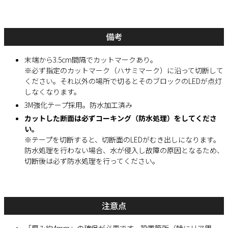
備考
末端から3.5cm間隔でカットマークあり。
※必ず指定のカットマーク（ハサミマーク）に沿って切断して
ください。それ以外の場所で切るとそのブロックのLEDが点灯
しなくなります。
3M強化テープ採用。防水加工済み
カットした断面は必ずコーキング（防水処理）をしてくださ
い。
※テープを切断すると、切断面のLEDがむき出しになります。
防水処理を行わない場合、水が侵入し故障の原因となるため、
切断後は必ず防水処理を行ってください。
注意点
「厚み約4mm」の確保が必要です。設置箇所（特にリア周