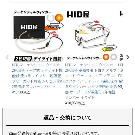
LED シーケンシャル ウインカー
LED シーケンシャル ウインカー
LED バッ
2色切替 テープ式 デイライト機
2色切替 車種専用 トヨタ アルフ
T16 テ
能付 流れるウインカー 超薄型
ァード ヴェルファイア ノア エ
EDチップ
フリーカット可能 シリコン 防水
スクァイア デイライト機能 流れ
保証 ホワ
2年保証 アンバー ホワイト
るウインカー ハイフラ防止抵抗
¥
5,980
(税込
¥
5,780
器 オープニング機能付 2年保証
(税込)
アンバー ホワイト
¥
10,980
(税込)
返品・交換について
商品発送後の返品・返却等はお受け致しかねます。