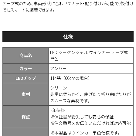
テープ式のため、車両形状に合わせてカット・貼り付けが可能で、後付け
でもスマートに装着できます。
仕様
LED シーケンシャル ウインカー テープ式
商品名
単色
カラー
アンバー
LEDチップ
114基（60cmの場合）
シリコン
素材
非常に柔らかく、曲げたり折り曲げたりが
スムーズな素材です。
2年保証
保証
※保証書が紛失しても安心の保証
※注文番号をお伝えいただければ対応可能
※本製品はウインカー単色仕様です。