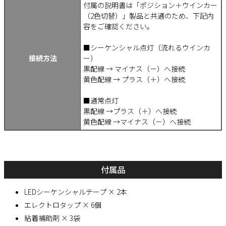
付属の説明書は「ポジション＋ウインカー
（2色切替）」製品と共通のため、下記内
容をご確認ください。
■シーケンシャル点灯（流れるウインカ
接続方法
ー）
黒配線 → マイナス（－）へ接続
黄色配線 → プラス（＋）へ接続
■通常点灯
黒配線 →プラス（＋）へ接続
黄色配線 →マイナス（－）へ接続
付属品
LEDシーケンシャルテープ × 2本
エレクトロタップ × 6個
粘着補助剤 × 3袋