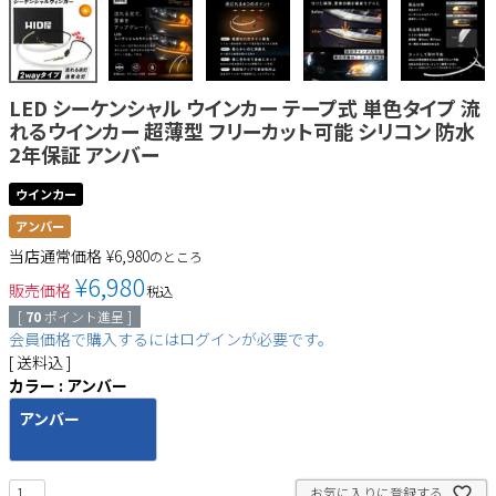
LED シーケンシャル ウインカー テープ式 単色タイプ 流
れるウインカー 超薄型 フリーカット可能 シリコン 防水
2年保証 アンバー
ウインカー
アンバー
当店通常価格
¥
6,980
のところ
¥
6,980
販売価格
税込
[
70
ポイント進呈 ]
会員価格で購入するにはログインが必要です。
送料込
カラー
アンバー
アンバー
お気に入りに登録する