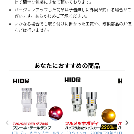
わず簡単な包装にさせて頂いております。
バージョンアップした商品は予告無しに外観が変わる場合がご
ざいます。あらかじめご了承ください。
いかなる場合でも取り付けに掛かった工賃や、破損部品の弁償
などは行いません。
あなたにおすすめの商品
LED ブレーキランプ テールラン
LED ウインカー 2200lm T20 兼ピ
LED ウイン