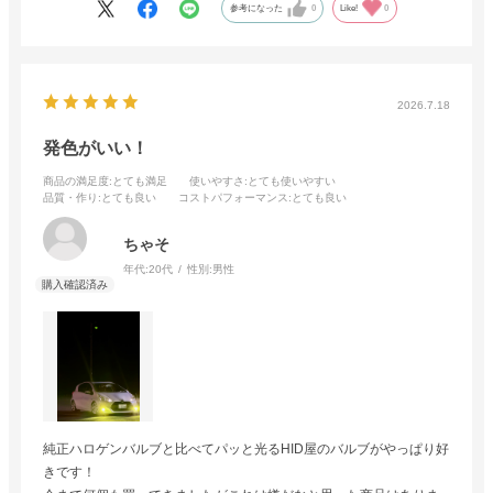
参考になった
0
Like!
0
2026.7.18
発色がいい！
商品の満足度
:とても満足
使いやすさ
:とても使いやすい
品質・作り
:とても良い
コストパフォーマンス
:とても良い
ちゃそ
年代:
20代
性別:
男性
純正ハロゲンバルブと比べてパッと光るHID屋のバルブがやっぱり好
きです！