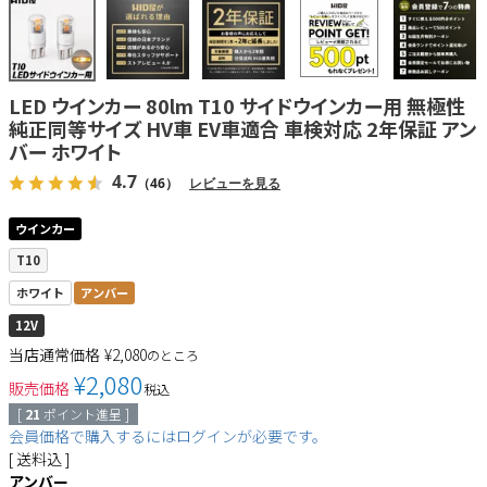
LED ウインカー 80lm T10 サイドウインカー用 無極性
純正同等サイズ HV車 EV車適合 車検対応 2年保証 アン
バー ホワイト
4.7
（46）
レビューを見る
ウインカー
T10
ホワイト
アンバー
12V
当店通常価格
¥
2,080
のところ
¥
2,080
販売価格
税込
[
21
ポイント進呈 ]
会員価格で購入するにはログインが必要です。
送料込
アンバー