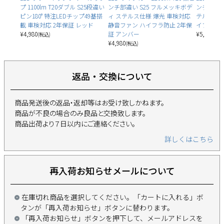
プ 1100lm T20ダブル S25段違い
ンチ部違い S25 フルメッキボデ
ンチ部違い
ピン180° 特注LEDチップ49基搭
ィ ステルス仕様 爆光 車検対応
テルス 車
載 車検対応 2年保証 レッド
静音ファン ハイフラ防止 2年保
イフラ防止
¥
4,980
証 アンバー
¥
5,780
(税込)
(税込
¥
4,980
(税込)
返品・交換について
商品発送後の返品・返却等はお受け致しかねます。
商品が不良の場合のみ良品と交換致します。
商品出荷より７日以内にご連絡ください。
詳しくはこちら
再入荷お知らせメールについて
在庫切れ商品を選択してください。「カートに入れる」ボ
タンが「再入荷お知らせ」ボタンに替わります。
「再入荷お知らせ」ボタンを押下して、メールアドレスを