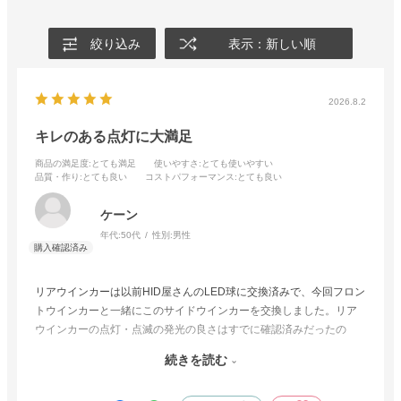
絞り込み
表示：新しい順
2026.8.2
キレのある点灯に大満足
商品の満足度
:とても満足
使いやすさ
:とても使いやすい
品質・作り
:とても良い
コストパフォーマンス
:とても良い
ケーン
年代:
50代
性別:
男性
リアウインカーは以前HID屋さんのLED球に交換済みで、今回フロン
トウインカーと一緒にこのサイドウインカーを交換しました。リア
ウインカーの点灯・点滅の発光の良さはすでに確認済みだったの
で、安心してこの商品を購入しました。これで車両全てのウインカ
続きを読む
ーがハロゲン球とは異なるキレのある発色と点灯パターンに統一さ
れたので大満足です。