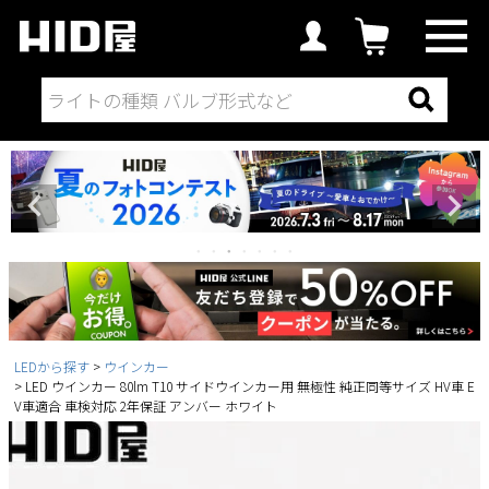
LEDから探す
ウインカー
LED ウインカー 80lm T10 サイドウインカー用 無極性 純正同等サイズ HV車 E
V車適合 車検対応 2年保証 アンバー ホワイト