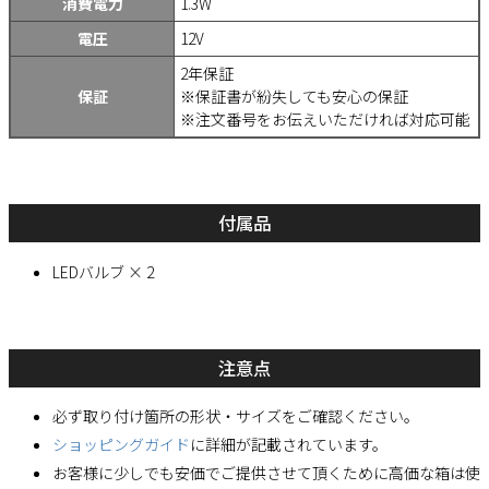
消費電力
1.3W
電圧
12V
2年保証
保証
※保証書が紛失しても安心の保証
※注文番号をお伝えいただければ対応可能
付属品
LEDバルブ × 2
注意点
必ず取り付け箇所の形状・サイズをご確認ください。
ショッピングガイド
に詳細が記載されています。
お客様に少しでも安価でご提供させて頂くために高価な箱は使