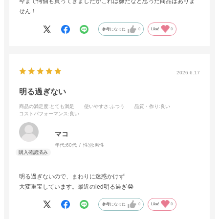
今まで何個も買ってきましたがこれは嫌だなと思った商品はありま
せん！
参考になった
0
Like!
0
2026.6.17
明る過ぎない
商品の満足度
:とても満足
使いやすさ
:ふつう
品質・作り
:良い
コストパフォーマンス
:良い
マコ
年代:
60代
性別:
男性
明る過ぎないので、まわりに迷惑かけず
大変重宝しています。最近のled明る過ぎ😭
参考になった
0
Like!
0