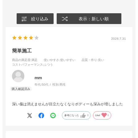
絞り込み
表示：新しい順
2026.7.31
簡単施工
商品の満足度
:満足
使いやすさ
:使いやすい
品質・作り
:良い
コストパフォーマンス
:ふつう
mm
年代:
50代
性別:
男性
深い傷は消えませんが目立たなくなりボディーも深みが増しました
参考になった
0
Like!
0