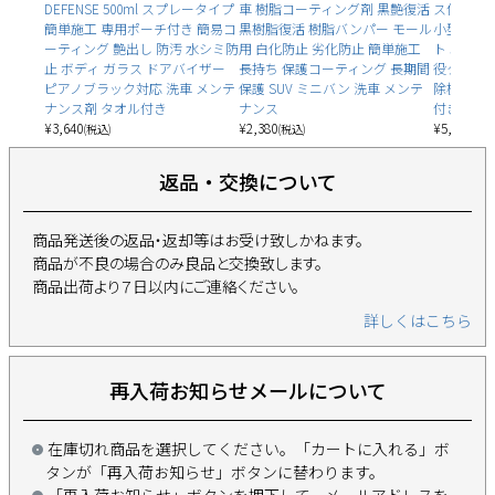
DEFENSE 500ml スプレータイプ
車 樹脂コーティング剤 黒艶復活
ス付き 車
簡単施工 専用ポーチ付き 簡易コ
黒樹脂復活 樹脂バンパー モール
小型 軽量 
ーティング 艶出し 防汚 水シミ防
用 白化防止 劣化防止 簡単施工
ト エアダ
止 ボディ ガラス ドアバイザー
長持ち 保護コーティング 長期間
役クリーナ
ピアノブラック対応 洗車 メンテ
保護 SUV ミニバン 洗車 メンテ
除機 車内
ナンス剤 タオル付き
ナンス
付き カー
¥
3,640
¥
2,380
¥
5,580
(税込)
(税込)
(税込
返品・交換について
商品発送後の返品・返却等はお受け致しかねます。
商品が不良の場合のみ良品と交換致します。
商品出荷より７日以内にご連絡ください。
詳しくはこちら
再入荷お知らせメールについて
在庫切れ商品を選択してください。「カートに入れる」ボ
タンが「再入荷お知らせ」ボタンに替わります。
「再入荷お知らせ」ボタンを押下して、メールアドレスを