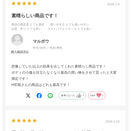
2026.7.9
素晴らしい商品です！
商品の満足度
:とても満足
使いやすさ
:とても使いやすい
品質・作り
:とても良い
コストパフォーマンス
:とても良い
マルボウ
年代:
50代
性別:
男性
想像していた以上の効果を出してくれた素晴らし商品です！
ボディの小傷も目立たなくなり最高の買い物をさせて貰ったと大変
満足です！
HID屋さんの商品はどれも最高です！
参考になった
0
Like!
0
2026.2.23