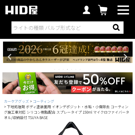
カーケアグッズ
コーティング
下地処理剤 ボディ塗装面用 イオンデポジット・水垢・小傷除去 コーティン
グ施工車対応 シリコン樹脂配合 スプレータイプ 150ml マイクロファイバータ
オル/収納袋付 TSUYA BASE