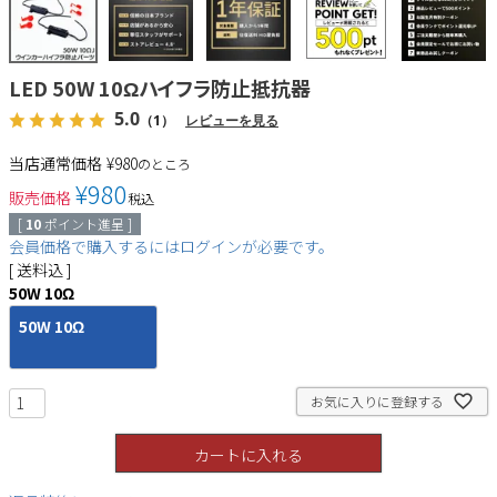
LED 50W 10Ωハイフラ防止抵抗器
5.0
（1）
レビューを見る
当店通常価格
¥
980
のところ
¥
980
販売価格
税込
[
10
ポイント進呈 ]
会員価格で購入するにはログインが必要です。
送料込
50W 10Ω
50W 10Ω
お気に入りに登録する
カートに入れる