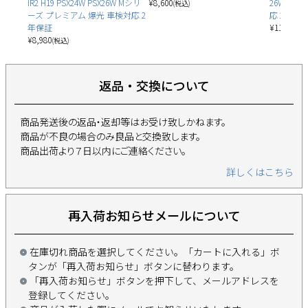
IR2 H19 PSX24W PSX26W Mシリ
¥
8,600
26W Q
(税込)
ーズ プレミアム 爆光 車検対応 2
応 2年保
年保証
¥
11,780
(税
¥
8,980
(税込)
返品・交換について
商品発送後の返品・返却等はお受け致しかねます。
商品が不良の場合のみ良品と交換致します。
商品出荷より７日以内にご連絡ください。
詳しくはこちら
再入荷お知らせメールについて
在庫切れ商品を選択してください。「カートに入れる」ボ
タンが「再入荷お知らせ」ボタンに替わります。
「再入荷お知らせ」ボタンを押下して、メールアドレスを
登録してください。