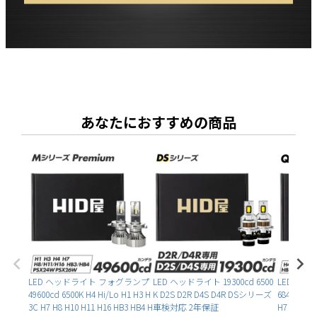
あなたにおすすめの商品
LED ヘッドライト フォグランプ
LED ヘッドライト 19300cd 6500
LED ヘ
49600cd 6500K H4 Hi/Lo H1 H3 H
K D2S D2R D4S D4R DSシリーズ
68400cd 6
3C H7 H8 H10 H11 H16 HB3 HB4 H
車検対応 2年保証
H7 H8 H10