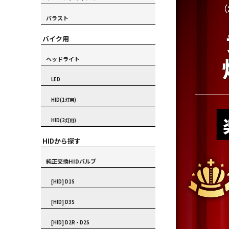
バラスト
バイク用
ヘッドライト
LED
HID(1灯用)
HID(2灯用)
HIDから探す
純正交換HIDバルブ
[HID] D1S
[HID] D3S
[HID] D2R・D2S