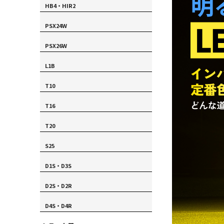
HB4・HIR2
PSX24W
PSX26W
L1B
T10
T16
T20
S25
D1S・D3S
D2S・D2R
D4S・D4R