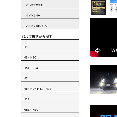
バルブアダプター
ライトカバー
ハイフラ防止パーツ
バルブ形状から探す
H1
H3・H3C
H4 Hi・Lo
H7
H8・H9・H11・H16
H19
HB3・H10