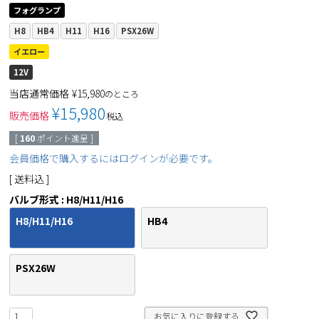
フォグランプ
H8
HB4
H11
H16
PSX26W
イエロー
12V
当店通常価格
¥
15,980
のところ
¥
15,980
販売価格
税込
[
160
ポイント進呈 ]
会員価格で購入するにはログインが必要です。
送料込
バルブ形式
H8/H11/H16
H8/H11/H16
HB4
PSX26W
お気に入りに登録する