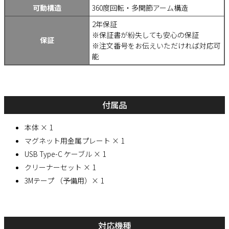
可動構造
360度回転・多関節アーム構造
2年保証
※保証書が紛失しても安心の保証
保証
※注文番号をお伝えいただければ対応可
能
付属品
本体 × 1
マグネット用金属プレート × 1
USB Type-C ケーブル × 1
クリーナーセット × 1
3Mテープ （予備用）× 1
対応機種