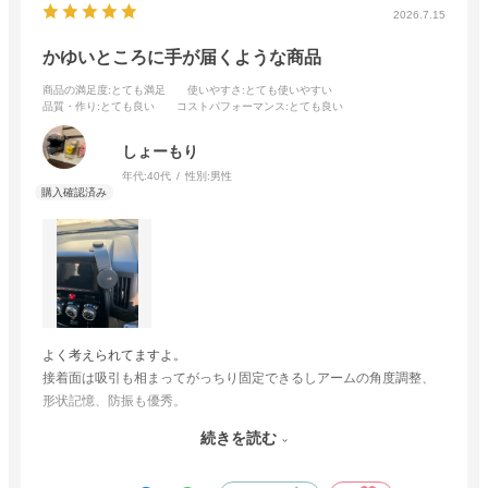
2026.7.15
かゆいところに手が届くような商品
商品の満足度
:とても満足
使いやすさ
:とても使いやすい
品質・作り
:とても良い
コストパフォーマンス
:とても良い
しょーもり
年代:
40代
性別:
男性
よく考えられてますよ。
接着面は吸引も相まってがっちり固定できるしアームの角度調整、
形状記憶、防振も優秀。
取り付け場所をを工夫すればどんな車にも使えると思う。
続きを読む
マグネットも付属のリングをスマホカバーに貼り付けて使用してい
るが違和感無し。