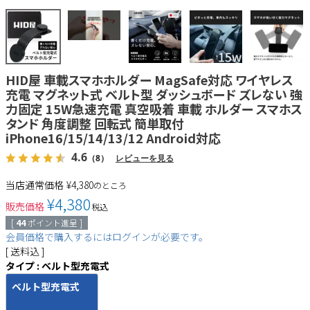
HID屋 車載スマホホルダー MagSafe対応 ワイヤレス
充電 マグネット式 ベルト型 ダッシュボード ズレない 強
力固定 15W急速充電 真空吸着 車載 ホルダー スマホス
タンド 角度調整 回転式 簡単取付
iPhone16/15/14/13/12 Android対応
4.6
（8）
レビューを見る
当店通常価格
¥
4,380
のところ
¥
4,380
販売価格
税込
[
44
ポイント進呈 ]
会員価格で購入するにはログインが必要です。
送料込
タイプ
ベルト型充電式
ベルト型充電式