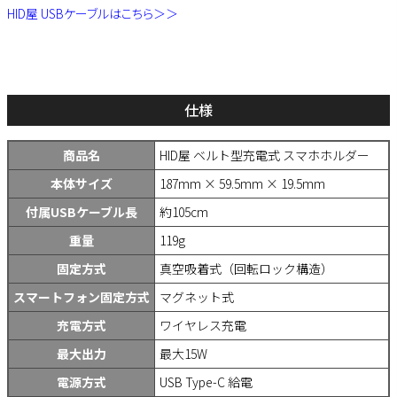
HID屋 USBケーブルはこちら＞＞
仕様
商品名
HID屋 ベルト型充電式 スマホホルダー
本体サイズ
187mm × 59.5mm × 19.5mm
付属USBケーブル長
約105cm
重量
119g
固定方式
真空吸着式（回転ロック構造）
スマートフォン固定方式
マグネット式
充電方式
ワイヤレス充電
最大出力
最大15W
電源方式
USB Type-C 給電