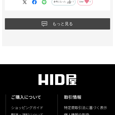
画面も自在に回転して使えて、充電も楽。
参考になった
0
Like!
0
光の優しさもちょうど良い。
値段もちょうど良いから
壊れても再購入すると思われます。
もっと見る
ご購入について
取引情報
ショッピングガイド
特定商取引法に基づく表示
配送・送料について
個人情報の取扱