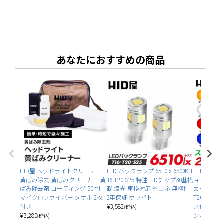
あなたにおすすめの商品
HID屋 ヘッドライトクリーナー
LED バックランプ 6510lx 6500K T
LED ウイ
黄ばみ除去 黄ばみクリーナー 黄
16 T20 S25 特注LEDチップ30基搭
ョンランプ
ばみ除去剤 コーティング 50ml
載 爆光 車検対応 省エネ 無極性
カー:1600
マイクロファイバー タオル 2枚
2年保証 ホワイト
T20 兼ピ
付き
¥
3,582
ス仕様 ハ
(税込)
¥
3,280
ンバー ホ
(税込)