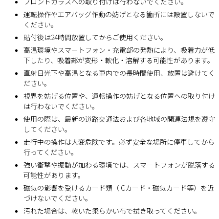
フロントガラスへの取り付けは行わないでください。
運転操作やエアバッグ作動の妨げとなる箇所には設置しないで
ください。
貼付後は24時間放置してからご使用ください。
高温環境やスマートフォン・充電部の発熱により、吸着力が低
下したり、吸着部が変形・軟化・溶解する可能性があります。
直射日光下や高温となる車内での長時間使用、放置は避けてく
ださい。
視界を妨げる位置や、運転操作の妨げとなる位置への取り付け
は行わないでください。
使用の際は、最新の道路交通法および各地域の関連法規を遵守
してください。
走行中の操作は大変危険です。必ず安全な場所に停車してから
行ってください。
強い衝撃や振動が加わる環境では、スマートフォンが脱落する
可能性があります。
磁気の影響を受けるカード類（ICカード・磁気カード等）を近
づけないでください。
汚れた場合は、乾いた柔らかい布で拭き取ってください。