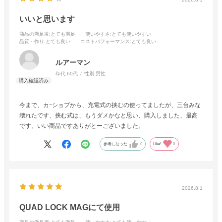
いいと思います
商品の満足度
:とても満足
使いやすさ
:とても使いやすい
品質・作り
:とても良い
コストパフォーマンス
:とても良い
ルアーマン
年代:
60代
性別:
男性
今まで、カｰショプから、充電式の挟むの使ってましたが、三台みな
壊れたです、挟む式は、もうダメかなと思い、購入しました、最高
です、いい商品ですありがとーございました、
参考になった
0
Like!
0
2026.8.1
QUAD LOCK MAGにて使用