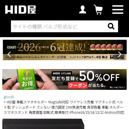
goods
HID屋 車載スマホホルダー MagSafe対応 ワイヤレス充電 マグネット式 ベル
ト型 ダッシュボード ズレない 強力固定 15W急速充電 真空吸着 車載 ホルダー
スマホスタンド 角度調整 回転式 簡単取付 iPhone16/15/14/13/12 Android対応