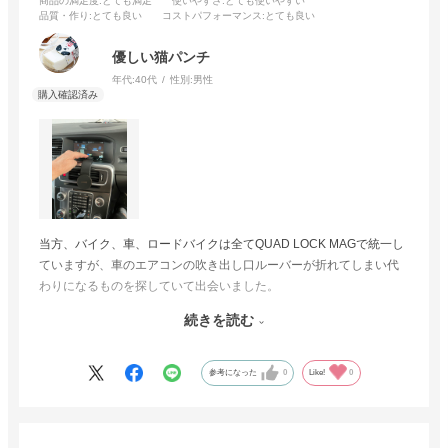
商品の満足度
:とても満足
使いやすさ
:とても使いやすい
品質・作り
:とても良い
コストパフォーマンス
:とても良い
優しい猫パンチ
年代:
40代
性別:
男性
当方、バイク、車、ロードバイクは全てQUAD LOCK MAGで統一し
ていますが、車のエアコンの吹き出し口ルーバーが折れてしまい代
わりになるものを探していて出会いました。
続きを読む
HID屋さんのLEDは変えられる所全て入れ替えており、商品、丁寧な
対応にいつも満足しているので購入の決め手になりました。
参考になった
0
Like!
0