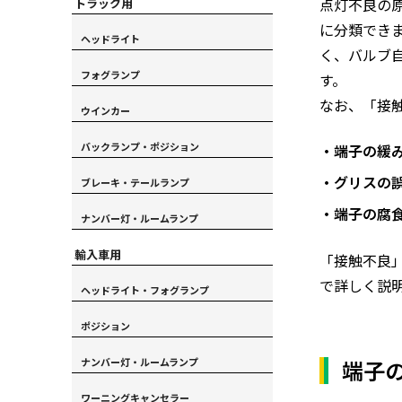
点灯不良の
トラック用
に分類でき
ヘッドライト
く、バルブ
フォグランプ
す。
なお、「接
ウインカー
バックランプ・ポジション
・端子の緩
・グリスの
ブレーキ・テールランプ
・端子の腐
ナンバー灯・ルームランプ
輸入車用
「接触不良
で詳しく説
ヘッドライト・フォグランプ
ポジション
端子
ナンバー灯・ルームランプ
ワーニングキャンセラー