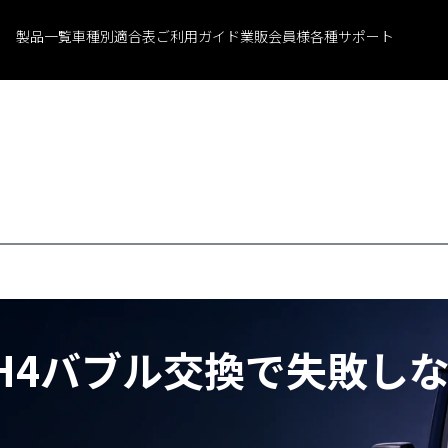
製品一覧
車種別適合表
ご利用ガイド
業販会員様
各種サポート
H4バブル交換で
失敗し