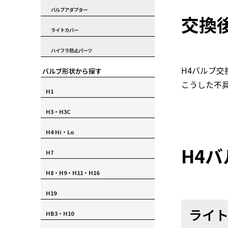
バルブアダプター
交換
ライトカバー
ハイフラ防止パーツ
H4バルブ
バルブ形状から探す
こうした不
H1
H3・H3C
H4 Hi・Lo
H4
H7
H8・H9・H11・H16
H19
ライ
HB3・H10