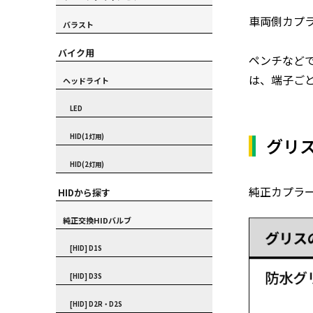
車両側カプ
バラスト
バイク用
ペンチなど
は、端子ご
ヘッドライト
LED
HID(1灯用)
グリ
HID(2灯用)
純正カプラ
HIDから探す
純正交換HIDバルブ
[HID] D1S
[HID] D3S
[HID] D2R・D2S