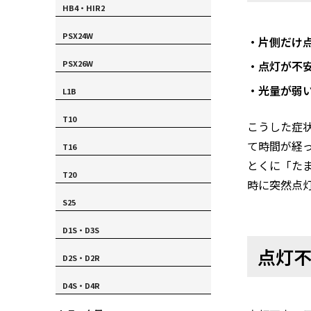
HB4・HIR2
PSX24W
・片側だけ
・点灯が不
PSX26W
・光量が弱
L1B
T10
こうした症
て時間が経
T16
とくに「た
T20
時に突然点
S25
D1S・D3S
点灯
D2S・D2R
D4S・D4R