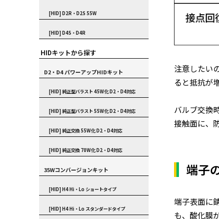
[HID] D2R・D2S 55W
[HID] D4S・D4R
HIDキットから探す
注意したい
D2・D4 パワーアップHIDキット
ると抵抗が
[HID] 純正型バラスト 45W化 D2・D4対応
バルブ交換
[HID] 純正型バラスト 55W化 D2・D4対応
接触面に、
[HID] 純正交換 55W化 D2・D4対応
[HID] 純正交換 70W化 D2・D4対応
端子
35Wコンバージョンキット
[HID] H4 Hi・Lo ショートタイプ
端子表面に
[HID] H4 Hi・Lo スタンダードタイプ
も、酸化膜