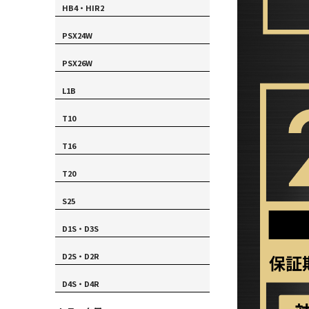
HB4・HIR2
PSX24W
PSX26W
L1B
T10
T16
T20
S25
D1S・D3S
D2S・D2R
D4S・D4R