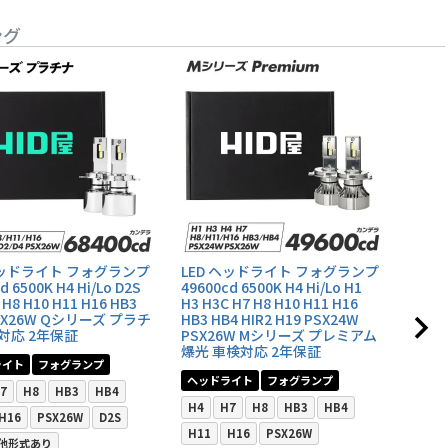
ング
ヘッドライト フォグランプ
LED ヘッドライト フォグランプ
LED
d 6500K H4 Hi/Lo D2S
49600cd 6500K H4 Hi/Lo H1
6500
 H8 H10 H11 H16 HB3
H3 H3C H7 H8 H10 H11 H16
ーズ 
PSX26W Qシリーズ プラチ
HB3 HB4 HIR2 H19 PSX24W
ヘッ
対応 2年保証
PSX26W Mシリーズ プレミアム
爆光 車検対応 2年保証
D2S
ライト
フォグランプ
ヘッドライト
フォグランプ
ホワ
7
H8
HB3
HB4
H4
H7
H8
HB3
HB4
12V
H16
PSX26W
D2S
H11
H16
PSX26W
販売
他形式あり