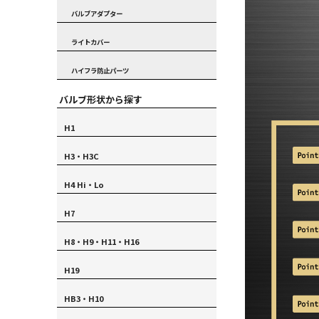
バルブアダプター
ライトカバー
ハイフラ防止パーツ
バルブ形状から探す
H1
H3・H3C
H4 Hi・Lo
H7
H8・H9・H11・H16
H19
HB3・H10