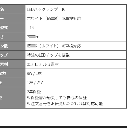
名
LEDバックランプ T16
ー
ホワイト（6500K）※車検対応
型式
T16
さ
2000lm
ン数
6500K（ホワイト）※車検対応
チップ
特注のLEDチップを搭載
素材
エアロアルミ素材
電力
9W / 1球
圧
12V / 24V
2年保証
証
※保証書が紛失しても安心の保証
※注文番号をお伝えいただければ対応可能