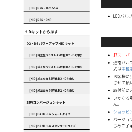
[HID] D2R・D2S 55W
LEDバルブ
[HID] D4S・D4R
HIDキットから探す
D2・D4 パワーアップHIDキット
17スー
[HID] 純正型バラスト 45W化 D2・D4対応
通常バル
[HID] 純正型バラスト 55W化 D2・D4対応
式は
車種
お客様に
[HID] 純正交換 55W化 D2・D4対応
させて頂
取付前に
[HID] 純正交換 70W化 D2・D4対応
いかなる
35Wコンバージョンキット
ん。
ショッピ
[HID] H4 Hi・Lo ショートタイプ
バージョ
じめご了
[HID] H4 Hi・Lo スタンダードタイプ