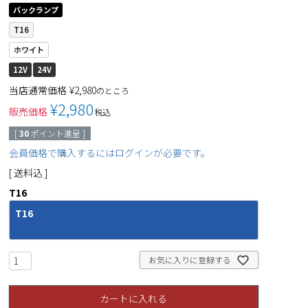
バックランプ
T16
ホワイト
12V
24V
当店通常価格
¥
2,980
のところ
¥
2,980
販売価格
税込
[
30
ポイント進呈 ]
会員価格で購入するにはログインが必要です。
送料込
T16
T16
お気に入りに登録する
カートに入れる