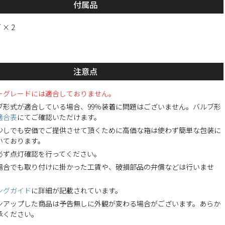
付属品
 × 2
注意点
パーグレードには適合しておりません。
ブ形式が適合している場合、99％装着に問題はございません。バルブ形
適合表
にてご確認いただけます。
少しでも安価でご提供させて頂くために高価な箱は使わず簡単な包装に
いております。
必ず点灯確認を行ってください。
場合でも取り付けに掛かった工賃や、破損部品の弁償などは行いませ
ングガイド
に詳細が記載されています。
ンアップした商品は予告無しに外観が変わる場合がございます。あらか
承ください。