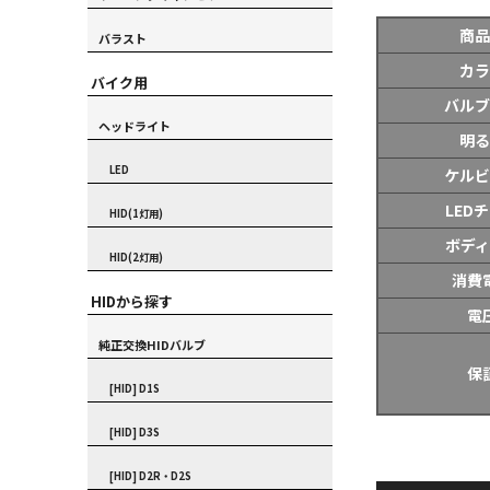
商品
バラスト
カラ
バイク用
バルブ
ヘッドライト
明る
LED
ケルビ
LED
HID(1灯用)
ボディ
HID(2灯用)
消費
HIDから探す
電
純正交換HIDバルブ
保
[HID] D1S
[HID] D3S
[HID] D2R・D2S