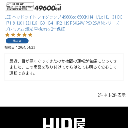
LED ヘッドライト フォグランプ 49600cd 6500K H4 Hi/Lo H1 H3 H3C
H7 H8 H10 H11 H16 HB3 HB4 HIR2 H19 PSX24W PSX26W Mシリーズ
プレミアム 爆光 車検対応 2年保証
購入者
投稿日
2024/04/23
最近、目が悪くなってきたのか夜間の運転が苦痛になってき
ました、この商品を取り付けてからはとても明るく安心して
運転できます。
2
件中
1
-
2
件表示