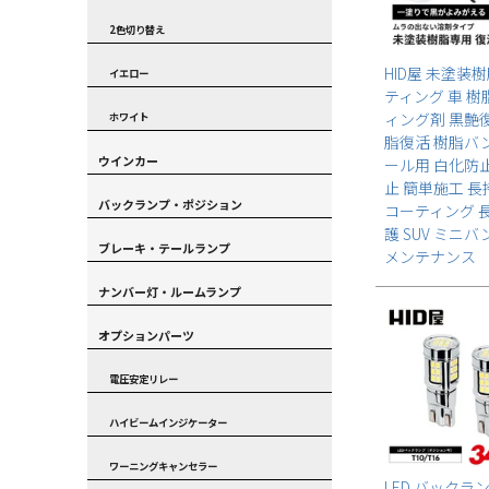
2色切り替え
HID屋 未塗装
イエロー
ティング 車 
ィング剤 黒艶
ホワイト
脂復活 樹脂バ
ウインカー
ール用 白化防
止 簡単施工 長
バックランプ・ポジション
コーティング 
護 SUV ミニバ
ブレーキ・テールランプ
メンテナンス
ナンバー灯・ルームランプ
オプションパーツ
電圧安定リレー
ハイビームインジケーター
ワーニングキャンセラー
LED バックラ