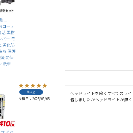
樹脂コー
樹脂コーテ
復活 黒樹
ンパー モ
止 劣化防
持ち 保護
長期間保
ン 洗車
購入者
ヘッドライトを除くすべてのライトは
投稿日
2025/09/05
着しましたがヘッドライトが無く
ンプ ポジ