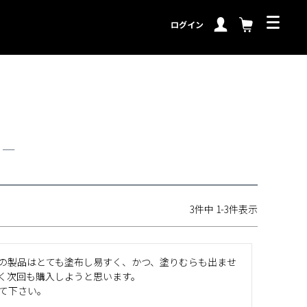
ログイン
ュー
3
件中
1
-
3
件表示
の製品はとても塗布し易すく、かつ、塗りむらも出ませ
く次回も購入しようと思います。

て下さい。