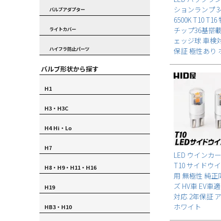
ションランプ 341
バルブアダプター
6500K T10 T1
チップ36基搭載
ライトカバー
ェッジ球 車検対
ハイフラ防止パーツ
保証 極性あり
バルブ形状から探す
H1
H3・H3C
H4 Hi・Lo
H7
LED ウインカー 
T10 サイドウ
H8・H9・H11・H16
用 無極性 純
ズ HV車 EV車
H19
対応 2年保証 
ホワイト
HB3・H10