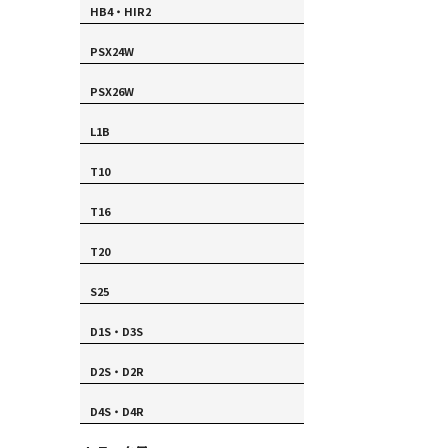
HB4・HIR2
PSX24W
PSX26W
L1B
T10
T16
T20
S25
D1S・D3S
D2S・D2R
D4S・D4R