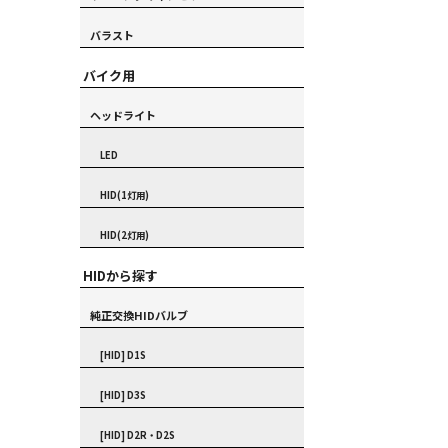
バラスト
バイク用
ヘッドライト
LED
HID(1灯用)
HID(2灯用)
HIDから探す
純正交換HIDバルブ
[HID] D1S
[HID] D3S
[HID] D2R・D2S