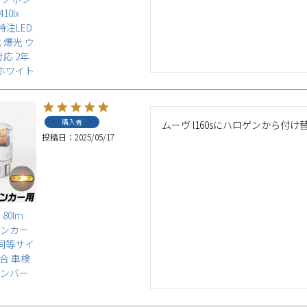
0lx
6 特注LED
 爆光 ウ
応 2年
 ホワイト
購入者
ムーヴ l160sにハロゲンから
投稿日
2025/05/17
80lm
インカー
正同等サイ
適合 車検
アンバー