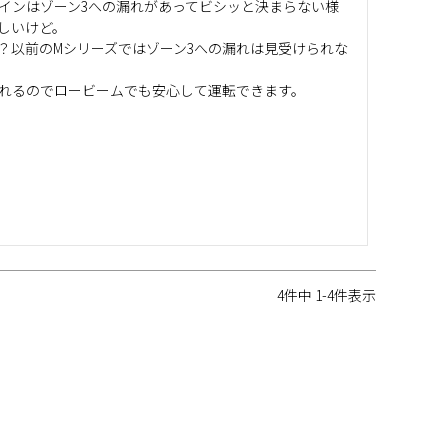
インはゾーン3への漏れがあってビシッと決まらない様
いけど。

？以前のMシリーズではゾーン3への漏れは見受けられな
れるのでロービームでも安心して運転できます。
4
件中
1
-
4
件表示