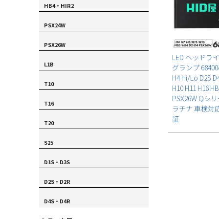
HB4・HIR2
PSX24W
PSX26W
LED ヘッドラ
L1B
グランプ 68400c
H4 Hi/Lo D2S D
T10
H10 H11 H16 H
PSX26W Qシ
T16
ラチナ 車検対応
証
T20
S25
D1S・D3S
D2S・D2R
D4S・D4R