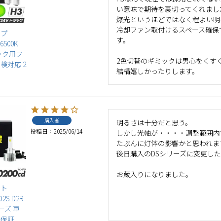
い意味で期待を裏切ってくれまし
爆光というほどではなく程よい明
冷却ファン取付けるスペース確保
ンプ
す。

 6500K
ラック用フ
2色切替のギミックは男心をくすぐ
検対応 2
結構嬉しかったりします。
購入者
明るさは十分だと思う。

投稿日
2025/06/14
しかし光軸が・・・・調整範囲内
たぶんに灯体の影響かと思われま
後日購入のDSシリーズに変更し
お蔵入りになりました。
イト
D2S D2R
リーズ 車
年保証