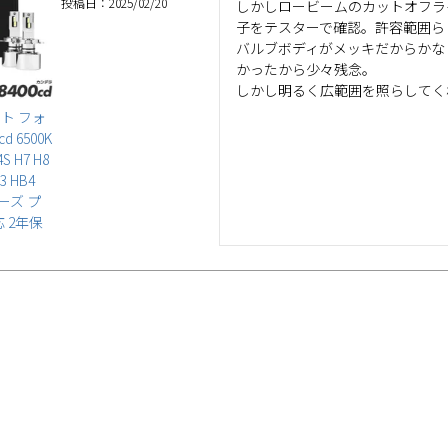
投稿日
2025/02/20
しかしロービームのカットオフラ
子をテスターで確認。許容範囲らし
バルブボディがメッキだからかな
かったから少々残念。

しかし明るく広範囲を照らしてく
イト フォ
d 6500K
4S H7 H8
B3 HB4
リーズ プ
 2年保