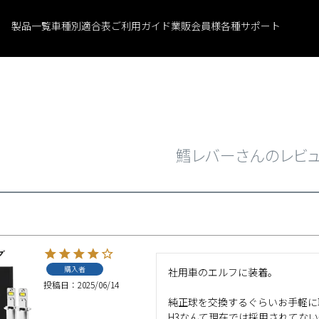
製品一覧
車種別適合表
ご利用ガイド
業販会員様
各種サポート
鱈レバーさんのレビ
購入者
社用車のエルフに装着。

投稿日
2025/06/14
純正球を交換するぐらいお手軽に
H3なんて現在では採用されてな