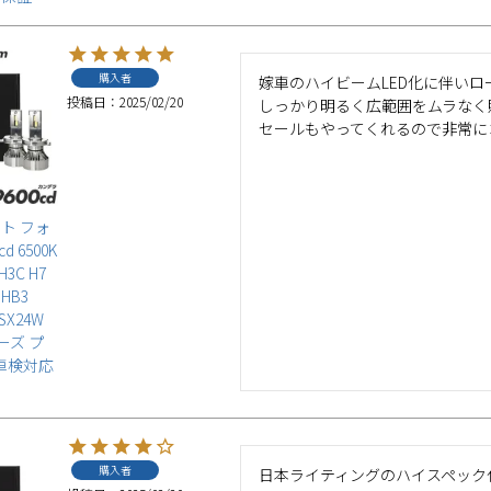
購入者
嫁車のハイビームLED化に伴いロー
投稿日
2025/02/20
しっかり明るく広範囲をムラなく
セールもやってくれるので非常に
イト フォ
d 6500K
 H3C H7
 HB3
PSX24W
リーズ プ
 車検対応
購入者
日本ライティングのハイスペック