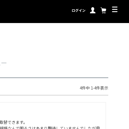
ログイン
ュー
4
件中
1
-
4
件表示
取替できます。

い規格なんで明るさはあまり期待していませんでしたが良