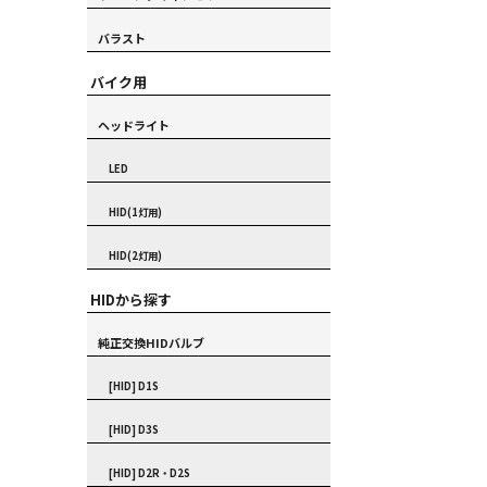
バラスト
バイク用
ヘッドライト
LED
HID(1灯用)
HID(2灯用)
HIDから探す
純正交換HIDバルブ
[HID] D1S
[HID] D3S
[HID] D2R・D2S