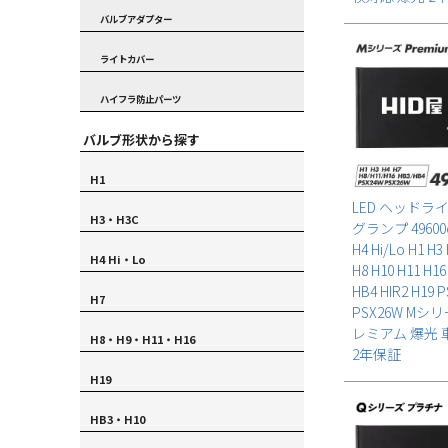
バルブアダプター
ライトカバー
ハイフラ防止パーツ
バルブ形状から探す
H1
LED ヘッドラ
H3・H3C
グランプ 49600c
H4 Hi/Lo H1 H3
H4 Hi・Lo
H8 H10 H11 H16
HB4 HIR2 H19 
H7
PSX26W Mシ
レミアム 爆光
H8・H9・H11・H16
2年保証
H19
HB3・H10