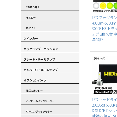
2色切り替え
LED フォグラ
イエロー
4000lm-5600lm
3000K H3 ト
ホワイト
ォグ 2色切替 車
ウインカー
年保証
バックランプ・ポジション
ブレーキ・テールランプ
ナンバー灯・ルームランプ
オプションパーツ
電圧安定リレー
LED ヘッドラ
ハイビームインジケーター
20200cd 6500K 
D4S D4R Dシ
ワーニングキャンセラー
検対応 爆光 2