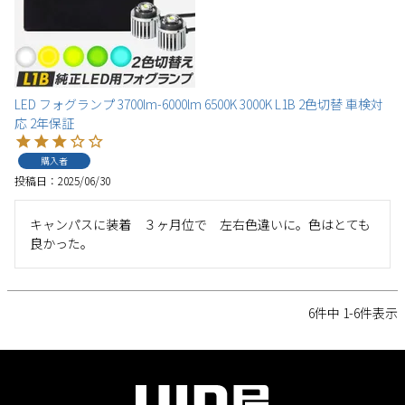
LED フォグランプ 3700lm-6000lm 6500K 3000K L1B 2色切替 車検対
応 2年保証
購入者
投稿日
2025/06/30
キャンパスに装着　３ヶ月位で　左右色違いに。色はとても
良かった。
6
件中
1
-
6
件表示