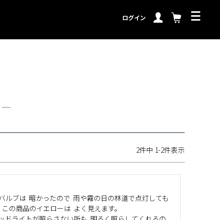
ログイン
ュー
2
件中
1
-
2
件表示
ブは  暗かったので  雨や霧の日の林道で点灯しても  
この商品のイエローは  よく見えます。

 ヘッドライトが照らさない所も  明るく照らしてくれるの