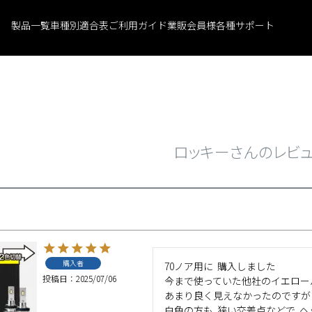
製品一覧
車種別適合表
ご利用ガイド
業販会員様
各種サポート
ロッキーさんのレビ
購入者
70ノア用に  購入しました

投稿日
2025/07/06
今まで使っていた他社のイエローバル
あまり良く見えなかったのですが  
白色の方も  狭い交差点などで 