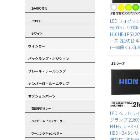
2色切り替え
LED フォグラ
イエロー
5600lm - 9900l
H16 HB4 PSX2
ホワイト
ーズ 2色切替 
ウインカー
(一部除く) 2年
バックランプ・ポジション
ブレーキ・テールランプ
ナンバー灯・ルームランプ
オプションパーツ
電圧安定リレー
LED ヘッドラ
グランプ 21600c
ハイビームインジケーター
H4 Hi/Lo H8 H1
HB3 HB4 Sシ
ワーニングキャンセラー
検対応 2年保証