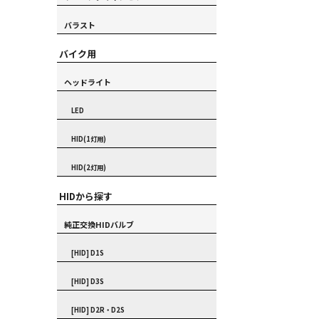
バラスト
バイク用
ヘッドライト
LED
HID(1灯用)
HID(2灯用)
HIDから探す
純正交換HIDバルブ
[HID] D1S
[HID] D3S
[HID] D2R・D2S