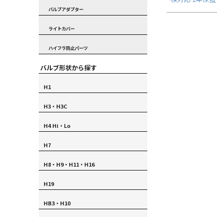
バルブアダプター
ライトカバー
ハイフラ防止パーツ
バルブ形状から探す
H1
H3・H3C
H4 Hi・Lo
H7
H8・H9・H11・H16
H19
HB3・H10