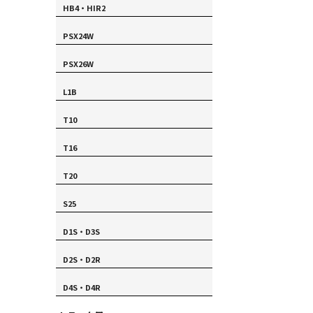
HB4・HIR2
PSX24W
PSX26W
L1B
T10
T16
T20
S25
D1S・D3S
D2S・D2R
D4S・D4R