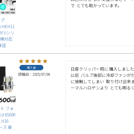
で  とても助かっています。
ンプ
m H8 H11
6W Vシリ
車検対応
保証
購入者
日産クリッパー用に 購入しました
投稿日
2025/07/06
以前  バルブ後部に冷却ファンが
に接触してしまい  取り付け出来
ーマルハロゲンより  とても明るく
イト フォ
d 6500K
1 H16
リーズ 車