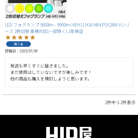
LED フォグランプ 5600lm - 9900lm H8 H11 H16 HB4 PSX26W Vシリ
ーズ 2色切替 車検対応(一部除く) 2年保証
購入者
投稿日
2025/07/09
発送も早くすぐに届きました。

まだ使用はしていないですが楽しみです！

2
件中
1
-
2
件表示